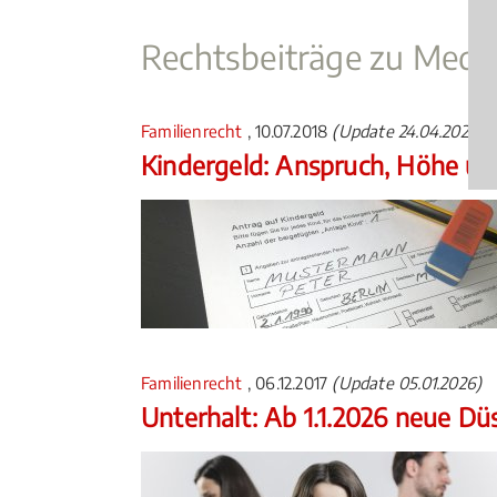
Rechtsbeiträge zu Media
Familienrecht
, 10.07.2018
(Update 24.04.2026)
Kindergeld: Anspruch, Höhe u
Familienrecht
, 06.12.2017
(Update 05.01.2026)
Unterhalt: Ab 1.1.2026 neue Düs