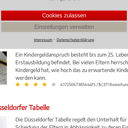
tion im Familienrecht
Cookies zulassen
Einstellungen verwalten
⁃
Impressum
Datenschutzerklärung
nd Dauer
Ein Kindergeldanspruch besteht bis zum 25. Leben
Erstausbildung befindet. Bei vielen Eltern herrsc
Kindergeld hat, wie hoch das zu erwartende Kinde
werden kann.
4.172506738544475 /
5
(371 Bewertun
seldorfer Tabelle
Die Düsseldorfer Tabelle regelt den Unterhalt fü
Scheidung der Eltern in Abhängigkeit zu deren E