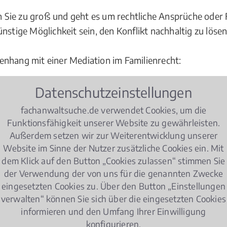
den Sie zu groß und geht es um rechtliche Ansprüche ode
nstige Möglichkeit sein, den Konflikt nachhaltig zu lösen
enhang mit einer Mediation im Familienrecht:
Mediation im
Datenschutzeinstellungen
Familienrecht
gezwungen werden?
lienrecht?
fachanwaltsuche.de verwendet Cookies, um die
Funktionsfähigkeit unserer Website zu gewährleisten.
 Mediation im Familienrecht durchsetzbar?
Außerdem setzen wir zur Weiterentwicklung unserer
Website im Sinne der Nutzer zusätzliche Cookies ein. Mit
egelungen im Hinblick auf eine Mediation im Familienre
dem Klick auf den Button „Cookies zulassen“ stimmen Sie
der Verwendung der von uns für die genannten Zwecke
n Dresden Süd erhalten Sie eine kompetente Beratung, ob 
eingesetzten Cookies zu. Über den Button „Einstellungen
ulicht Ihnen Ihre Rechtsposition, er erarbeitet mit Ihnen
verwalten“ können Sie sich über die eingesetzten Cookies
voll während des gesamten Mediationsverfahrens mit sei
informieren und den Umfang Ihrer Einwilligung
konfigurieren.