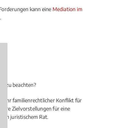
r Forderungen kann eine
Mediation im
.
cht zu beachten?
Ihr familienrechtlicher Konflikt für
 Ihre Zielvorstellungen für eine
nem juristischem Rat.