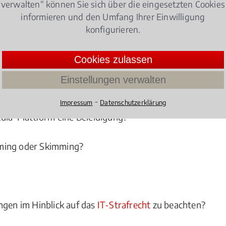
verwalten“ können Sie sich über die eingesetzten Cookies
informieren und den Umfang Ihrer Einwilligung
konfigurieren.
andel mit illegal erworbenen Daten – alle Straftaten 
Cookies zulassen
 IT-Strafrecht.
Einstellungen verwalten
menhang mit dem IT-
Strafrecht
:
⁃
Impressum
Datenschutzerklärung
edia-Plattform eine Beleidigung?
rming oder Skimming?
ngen im Hinblick auf das
IT-Strafrecht
zu beachten?