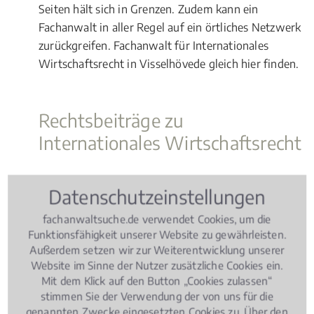
Seiten hält sich in Grenzen. Zudem kann ein
Fachanwalt in aller Regel auf ein örtliches Netzwerk
zurückgreifen. Fachanwalt für Internationales
Wirtschaftsrecht in Visselhövede gleich hier finden.
Rechtsbeiträge zu
Internationales Wirtschaftsrecht
Wissen Aktuell
, 06.03.2019
(Update 07.08.2026)
Datenschutzeinstellungen
Jäger und Jagd – Wie ist die Rechtslage?
fachanwaltsuche.de verwendet Cookies, um die
Funktionsfähigkeit unserer Website zu gewährleisten.
Außerdem setzen wir zur Weiterentwicklung unserer
Website im Sinne der Nutzer zusätzliche Cookies ein.
Mit dem Klick auf den Button „Cookies zulassen“
stimmen Sie der Verwendung der von uns für die
genannten Zwecke eingesetzten Cookies zu. Über den