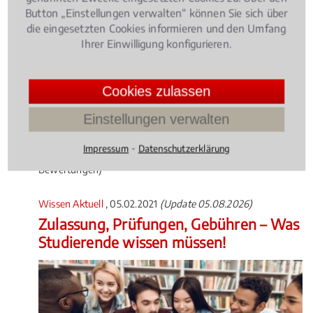
Button „Einstellungen verwalten“ können Sie sich über
die eingesetzten Cookies informieren und den Umfang
Ihrer Einwilligung konfigurieren.
Die Zahl der Jäger nimmt in Deutschland stetig zu.
Ob Jagdunfälle, Schäden bei der Treibjagd oder der
Cookies zulassen
Entzug des Waffenscheins – für viele Jäger ist die
Einstellungen verwalten
Konfrontation mit Recht und Gesetz eine große
Herausforderung.
⁃
Impressum
Datenschutzerklärung
4.014598540145985 /
5
(137
Bewertungen)
Wissen Aktuell
, 05.02.2021
(Update 05.08.2026)
Zulassung, Prüfungen, Gebühren – Was
Studierende wissen müssen!