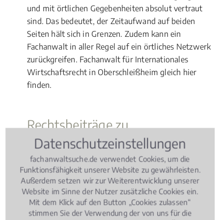
und mit örtlichen Gegebenheiten absolut vertraut
sind. Das bedeutet, der Zeitaufwand auf beiden
Seiten hält sich in Grenzen. Zudem kann ein
Fachanwalt in aller Regel auf ein örtliches Netzwerk
zurückgreifen. Fachanwalt für Internationales
Wirtschaftsrecht in Oberschleißheim gleich hier
finden.
Rechtsbeiträge zu
Internationales Wirtschaftsrecht
Datenschutzeinstellungen
fachanwaltsuche.de verwendet Cookies, um die
Funktionsfähigkeit unserer Website zu gewährleisten.
Wissen Aktuell
, 05.02.2021
(Update 05.08.2026)
Außerdem setzen wir zur Weiterentwicklung unserer
Zulassung, Prüfungen, Gebühren – Was
Website im Sinne der Nutzer zusätzliche Cookies ein.
Studierende wissen müssen!
Mit dem Klick auf den Button „Cookies zulassen“
stimmen Sie der Verwendung der von uns für die