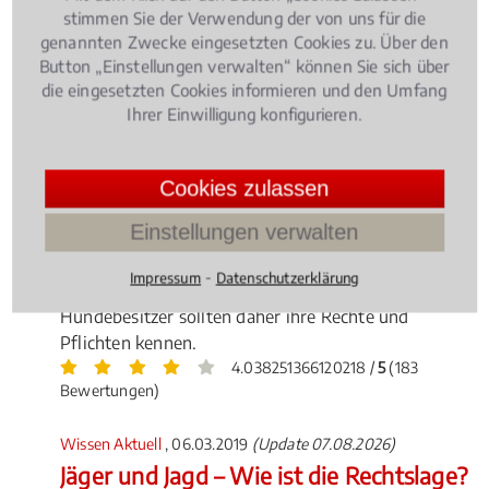
stimmen Sie der Verwendung der von uns für die
genannten Zwecke eingesetzten Cookies zu. Über den
Button „Einstellungen verwalten“ können Sie sich über
die eingesetzten Cookies informieren und den Umfang
Ihrer Einwilligung konfigurieren.
Ein Hund ist für viele Menschen nicht einfach nur
Cookies zulassen
ein Haustier, er ist ein bester Freund und
Einstellungen verwalten
Weggefährte. Ob Beißattacken, Leinenzwang, Lärm
durch Bellen oder Zuchttauglichkeit - Anlass für
⁃
Impressum
Datenschutzerklärung
Streitigkeiten rund um den Vierbeiner gibt es viele.
Hundebesitzer sollten daher ihre Rechte und
Pflichten kennen.
4.038251366120218 /
5
(183
Bewertungen)
Wissen Aktuell
, 06.03.2019
(Update 07.08.2026)
Jäger und Jagd – Wie ist die Rechtslage?