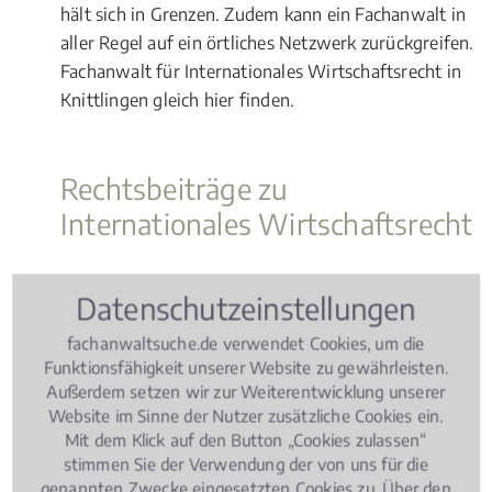
hält sich in Grenzen. Zudem kann ein Fachanwalt in
aller Regel auf ein örtliches Netzwerk zurückgreifen.
Fachanwalt für Internationales Wirtschaftsrecht in
Knittlingen gleich hier finden.
Rechtsbeiträge zu
Internationales Wirtschaftsrecht
Wissen Aktuell
, 06.03.2019
(Update 07.08.2026)
Datenschutzeinstellungen
Jäger und Jagd – Wie ist die Rechtslage?
fachanwaltsuche.de verwendet Cookies, um die
Funktionsfähigkeit unserer Website zu gewährleisten.
Außerdem setzen wir zur Weiterentwicklung unserer
Website im Sinne der Nutzer zusätzliche Cookies ein.
Mit dem Klick auf den Button „Cookies zulassen“
stimmen Sie der Verwendung der von uns für die
genannten Zwecke eingesetzten Cookies zu. Über den