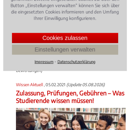
Button „Einstellungen verwalten“ können Sie sich über
die eingesetzten Cookies informieren und den Umfang
Ihrer Einwilligung konfigurieren.
Die Zahl der Jäger nimmt in Deutschland stetig zu.
Ob Jagdunfälle, Schäden bei der Treibjagd oder der
Cookies zulassen
Entzug des Waffenscheins – für viele Jäger ist die
Einstellungen verwalten
Konfrontation mit Recht und Gesetz eine große
Herausforderung.
⁃
Impressum
Datenschutzerklärung
4.014598540145985 /
5
(137
Bewertungen)
Wissen Aktuell
, 05.02.2021
(Update 05.08.2026)
Zulassung, Prüfungen, Gebühren – Was
Studierende wissen müssen!