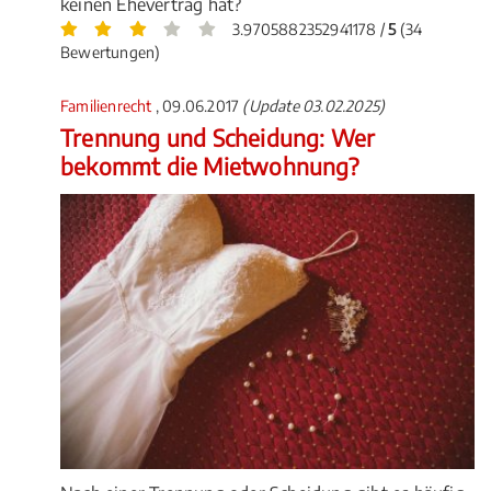
keinen Ehevertrag hat?
3.9705882352941178 /
5
(34
Bewertungen)
Familienrecht
, 09.06.2017
(Update 03.02.2025)
Trennung und Scheidung: Wer
bekommt die Mietwohnung?