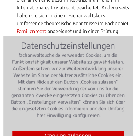
Internationales Privatrecht bearbeitet. Andererseits
haben sie sich in einem Fachanwaltskurs
umfassende theoretische Kenntnisse im Fachgebiet
Familienrecht
angeeignet und in einer Prüfung
erfolgreich nachgewiesen. Fachanwälte für
Datenschutzeinstellungen
Familienrecht müssen sich übrigens nach ihrer
Ernennung jährlich fortbilden. Sie dürfen auch nur
fachanwaltsuche.de verwendet Cookies, um die
Funktionsfähigkeit unserer Website zu gewährleisten.
in ingesamt drei Rechtsgebieten den Titel
Außerdem setzen wir zur Weiterentwicklung unserer
"Fachanwalt" erwerben.
Website im Sinne der Nutzer zusätzliche Cookies ein.
Mit dem Klick auf den Button „Cookies zulassen“
stimmen Sie der Verwendung der von uns für die
Rechtsbeiträge zu
genannten Zwecke eingesetzten Cookies zu. Über den
Button „Einstellungen verwalten“ können Sie sich über
Internationales Privatrecht
die eingesetzten Cookies informieren und den Umfang
Ihrer Einwilligung konfigurieren.
Familienrecht
, 10.07.2018
(Update 24.04.2026)
Kindergeld: Anspruch, Höhe und Dauer
Cookies zulassen