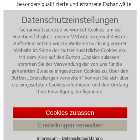
besonders qualifizierte und erfahrene Fachanwälte
zum Thema Internationales Privatrecht. Die
Datenschutzeinstellungen
Berechtigung zum Führen der
Fachanwaltsbezeichnung "Fachanwalt für
fachanwaltsuche.de verwendet Cookies, um die
Familienrecht" haben diese von der für Bochum
Funktionsfähigkeit unserer Website zu gewährleisten.
Außerdem setzen wir zur Weiterentwicklung unserer
zuständigen Rechtsanwaltskammer verliehen
Website im Sinne der Nutzer zusätzliche Cookies ein.
bekommen. Dazu haben die angehenden
Mit dem Klick auf den Button „Cookies zulassen“
Fachanwälte für
Internationales Privatrecht
stimmen Sie der Verwendung der von uns für die
umfangreiche Kenntnisse in Theorie und Praxis
genannten Zwecke eingesetzten Cookies zu. Über den
erworben. Einerseits haben sie in den vergangenen
Button „Einstellungen verwalten“ können Sie sich über
die eingesetzten Cookies informieren und den Umfang
drei Jahren eine bestimmte Anzahl an Fällen im
Ihrer Einwilligung konfigurieren.
Internationales Privatrecht bearbeitet. Andererseits
haben sie sich in einem Fachanwaltskurs
umfassende theoretische Kenntnisse im Fachgebiet
Cookies zulassen
Familienrecht
angeeignet und in einer Prüfung
Einstellungen verwalten
erfolgreich nachgewiesen. Fachanwälte für
Familienrecht müssen sich übrigens nach ihrer
⁃
Impressum
Datenschutzerklärung