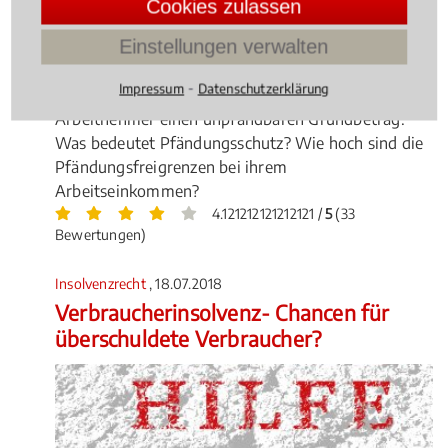
Cookies zulassen
Einstellungen verwalten
⁃
Impressum
Datenschutzerklärung
Beim Arbeitseinkommen gibt es für verschuldete
Arbeitnehmer einen unpfändbaren Grundbetrag.
Was bedeutet Pfändungsschutz? Wie hoch sind die
Pfändungsfreigrenzen bei ihrem
Arbeitseinkommen?
4.121212121212121 /
5
(33
Bewertungen)
Insolvenzrecht
, 18.07.2018
Verbraucherinsolvenz- Chancen für
überschuldete Verbraucher?