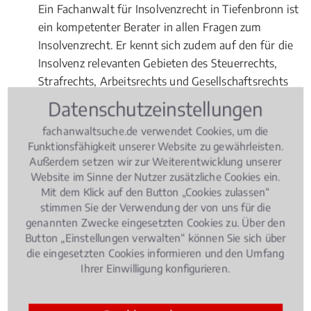
Ein Fachanwalt für Insolvenzrecht in Tiefenbronn ist
ein kompetenter Berater in allen Fragen zum
Insolvenzrecht. Er kennt sich zudem auf den für die
Insolvenz relevanten Gebieten des Steuerrechts,
Strafrechts, Arbeitsrechts und Gesellschaftsrechts
aus.
Datenschutzeinstellungen
fachanwaltsuche.de verwendet Cookies, um die
Funktionsfähigkeit unserer Website zu gewährleisten.
Rechtsbeiträge zu
Außerdem setzen wir zur Weiterentwicklung unserer
Insolvenzrecht
Website im Sinne der Nutzer zusätzliche Cookies ein.
Mit dem Klick auf den Button „Cookies zulassen“
stimmen Sie der Verwendung der von uns für die
Insolvenzrecht
, 07.05.2015
(Update 14.12.2021)
genannten Zwecke eingesetzten Cookies zu. Über den
Wie hoch ist der Pfändungsschutz beim
Button „Einstellungen verwalten“ können Sie sich über
die eingesetzten Cookies informieren und den Umfang
Arbeitseinkommen?
Ihrer Einwilligung konfigurieren.