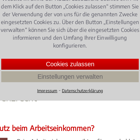
llt?
dem Klick auf den Button „Cookies zulassen“ stimmen Sie
der Verwendung der von uns für die genannten Zwecke
ng ein?
eingesetzten Cookies zu. Über den Button „Einstellungen
verwalten“ können Sie sich über die eingesetzten Cookies
 relevante Überschuldung eines Unternehmens vor?
informieren und den Umfang Ihrer Einwilligung
ondere Regelungen im Hinblick auf das
Insolvenzrecht
zu 
konfigurieren.
senkirchen Mitte ist ein kompetenter Berater in allen Fr
Cookies zulassen
en Gebieten des Steuerrechts, Strafrechts, Arbeitsrecht
Einstellungen verwalten
⁃
Impressum
Datenschutzerklärung
venzrecht
hutz beim Arbeitseinkommen?