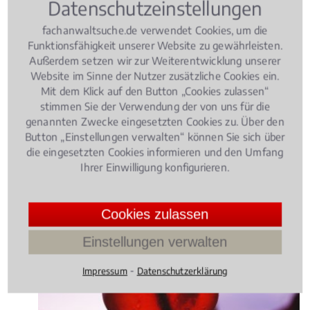
Datenschutzeinstellungen
Flensburger Verkehrssünderkartei hat, die
Fahrerlaubnis kann ihm nicht nur bei
fachanwaltsuche.de verwendet Cookies, um die
Geschwindigkeitsverstößen, sondern auch bei einer
Funktionsfähigkeit unserer Website zu gewährleisten.
Vielzahl von Parkverstößen entzogen werden.
Außerdem setzen wir zur Weiterentwicklung unserer
Website im Sinne der Nutzer zusätzliche Cookies ein.
4.029411764705882 /
5
(34
Bewertungen)
Mit dem Klick auf den Button „Cookies zulassen“
stimmen Sie der Verwendung der von uns für die
genannten Zwecke eingesetzten Cookies zu. Über den
Verkehrsrecht
, 23.05.2016
(Update 01.07.2026)
Button „Einstellungen verwalten“ können Sie sich über
Alkohol am Steuer: Diese Strafen
die eingesetzten Cookies informieren und den Umfang
drohen!
Ihrer Einwilligung konfigurieren.
Cookies zulassen
Einstellungen verwalten
⁃
Impressum
Datenschutzerklärung