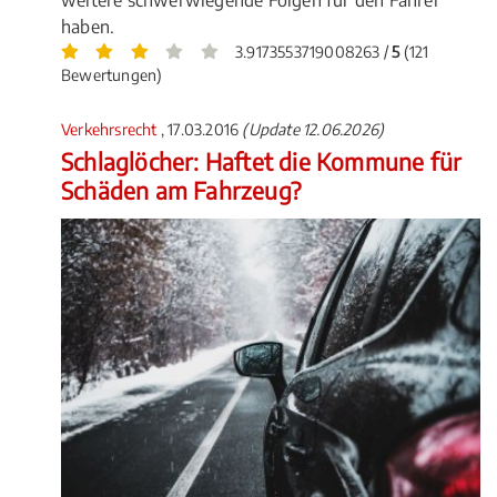
weitere schwerwiegende Folgen für den Fahrer
haben.
3.9173553719008263 /
5
(121
Bewertungen)
Verkehrsrecht
, 17.03.2016
(Update 12.06.2026)
Schlaglöcher: Haftet die Kommune für
Schäden am Fahrzeug?