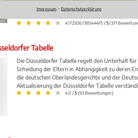
Kindergeld hat, wie hoch das zu erwartende Kinde
⁃
Impressum
Datenschutzerklärung
werden kann.
4.172506738544475 /
5
(371 Bewertun
seldorfer Tabelle
Die Düsseldorfer Tabelle regelt den Unterhalt fü
Scheidung der Eltern in Abhängigkeit zu deren E
die deutschen Oberlandesgerichte und der Deutsc
Aktualisierung der Düsseldorfer Tabelle verständi
4.0 /
5
(63 Bewertungen)