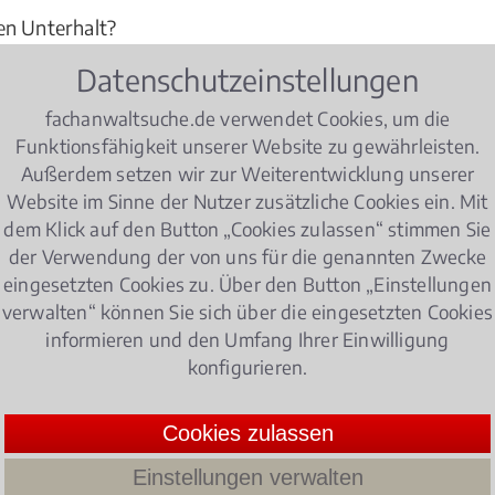
en Unterhalt?
t
für seinen Ex-Ehepartner?
Datenschutzeinstellungen
ungen im Hinblick auf das Familienrecht zu beachten?
fachanwaltsuche.de verwendet Cookies, um die
Funktionsfähigkeit unserer Website zu gewährleisten.
Außerdem setzen wir zur Weiterentwicklung unserer
 Fachanwalt für Familienrecht in Cottbus berät und vert
Website im Sinne der Nutzer zusätzliche Cookies ein. Mit
hts.
dem Klick auf den Button „Cookies zulassen“ stimmen Sie
der Verwendung der von uns für die genannten Zwecke
eingesetzten Cookies zu. Über den Button „Einstellungen
ienrecht
verwalten“ können Sie sich über die eingesetzten Cookies
informieren und den Umfang Ihrer Einwilligung
konfigurieren.
nd Dauer
Cookies zulassen
Ein Kindergeldanspruch besteht bis zum 25. Leben
Einstellungen verwalten
Erstausbildung befindet. Bei vielen Eltern herrsc