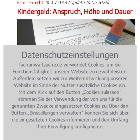
Familienrecht
, 10.07.2018
(Update 24.04.2026)
Kindergeld: Anspruch, Höhe und Dauer
Datenschutzeinstellungen
fachanwaltsuche.de verwendet Cookies, um die
Ein Kindergeldanspruch besteht bis zum 25.
Funktionsfähigkeit unserer Website zu gewährleisten.
Lebensjahr, wenn sich das Kind in der
Außerdem setzen wir zur Weiterentwicklung unserer
Erstausbildung befindet. Bei vielen Eltern herrscht
Website im Sinne der Nutzer zusätzliche Cookies ein.
Unsicherheit, wer einen Anspruch auf Kindergeld
Mit dem Klick auf den Button „Cookies zulassen“
hat, wie hoch das zu erwartende Kindergeld ist und
stimmen Sie der Verwendung der von uns für die
wie lange es bezogen werden kann.
genannten Zwecke eingesetzten Cookies zu. Über den
4.172506738544475 /
5
(371
Button „Einstellungen verwalten“ können Sie sich über
Bewertungen)
die eingesetzten Cookies informieren und den Umfang
Ihrer Einwilligung konfigurieren.
Familienrecht
, 06.12.2017
(Update 05.01.2026)