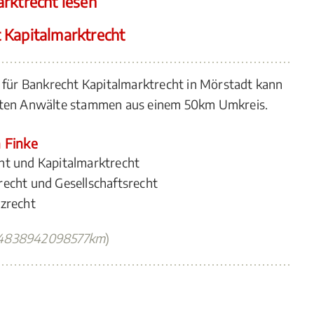
rktrecht lesen
 Kapitalmarktrecht
n für Bankrecht Kapitalmarktrecht in Mörstadt kann
igten Anwälte stammen aus einem 50km Umkreis.
n Finke
ht und Kapitalmarktrecht
recht und Gesellschaftsrecht
nzrecht
74838942098577km
)