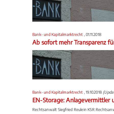
Bank- und Kapitalmarktrecht
, 01.11.2018
Ab sofort mehr Transparenz fü
Bank- und Kapitalmarktrecht
, 19.10.2018
(Updat
EN-Storage: Anlagevermittler u
Rechtsanwalt Siegfried Reulein KSR Rechtsanw