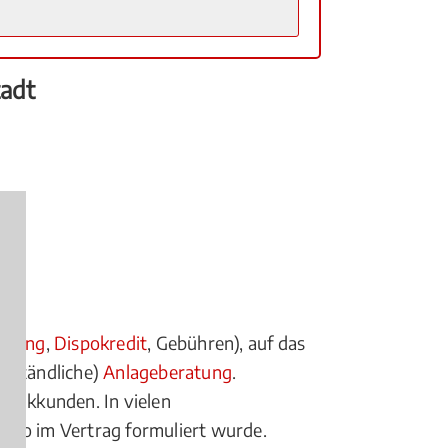
tadt
anking
,
Dispokredit
, Gebühren), auf das
erständliche)
Anlageberatung
.
Bankkunden. In vielen
ch so im Vertrag formuliert wurde.