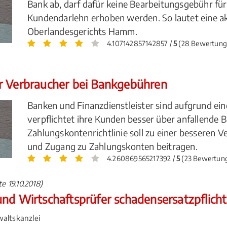
Bank ab, darf dafür keine Bearbeitungsgebühr f
Kundendarlehn erhoben werden. So lautet eine a
Oberlandesgerichts Hamm.
4.107142857142857 /
5
(28 Bewertung
r Verbraucher bei Bankgebühren
Banken und Finanzdienstleister sind aufgrund eine
verpflichtet ihre Kunden besser über anfallende
Zahlungskontenrichtlinie soll zu einer besseren V
und Zugang zu Zahlungskonten beitragen.
4.260869565217392 /
5
(23 Bewertun
e 19.10.2018)
nd Wirtschaftsprüfer schadensersatzpflicht
altskanzlei