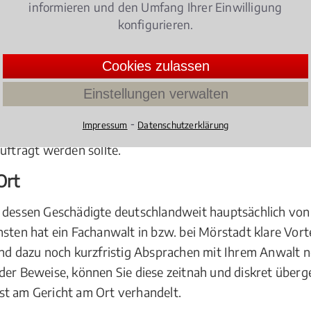
informieren und den Umfang Ihrer Einwilligung
chkundige Unterstützung zur Wahrung und Durchsetzung I
konfigurieren.
Cookies zulassen
ngemachte. Ob Vermögensverwaltungsrecht, Vermögensv
häft oder das Finanzkommissionsgeschäft, oder bei der
Einstellungen verwalten
ische Einflüsse ist das Kapitalmarktrecht ein derart kom
⁃
Impressum
Datenschutzerklärung
agen unbedingt den Rat eines Fachmanns hinzuziehen sollte
uftragt werden sollte.
Ort
 dessen Geschädigte deutschlandweit hauptsächlich von 
nsten hat ein Fachanwalt in bzw. bei Mörstadt klare Vort
Sind dazu noch kurzfristig Absprachen mit Ihrem Anwalt 
der Beweise, können Sie diese zeitnah und diskret über
st am Gericht am Ort verhandelt.