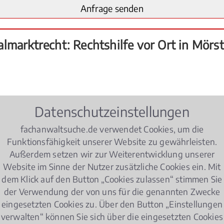
lmarktrecht: Rechtshilfe vor Ort in Mörs
Datenschutzeinstellungen
Ort
fachanwaltsuche.de verwendet Cookies, um die
Funktionsfähigkeit unserer Website zu gewährleisten.
Außerdem setzen wir zur Weiterentwicklung unserer
Website im Sinne der Nutzer zusätzliche Cookies ein. Mit
h hauptsächlich in Bezug auf das Kontorecht (
Online-B
dem Klick auf den Button „Cookies zulassen“ stimmen Sie
eitige
Kündigung
und deren Gebühren) oder eine (missv
der Verwendung der von uns für die genannten Zwecke
trecht
vertreten grundsätzlich beide Seiten, Banken und 
eingesetzten Cookies zu. Über den Button „Einstellungen
Frage zu klären, ob das, was gemeint war, auch tatsächli
verwalten“ können Sie sich über die eingesetzten Cookies