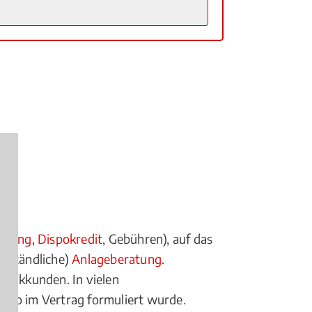
anking
,
Dispokredit
, Gebühren), auf das
erständliche)
Anlageberatung
.
Bankkunden. In vielen
ch so im Vertrag formuliert wurde.