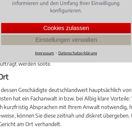
informieren und den Umfang Ihrer Einwilligung
chkundige Unterstützung zur Wahrung und Durchsetzung I
konfigurieren.
Cookies zulassen
ngemachte. Ob Vermögensverwaltungsrecht, Vermögensv
häft oder das Finanzkommissionsgeschäft, oder bei der
Einstellungen verwalten
ische Einflüsse ist das Kapitalmarktrecht ein derart kom
⁃
Impressum
Datenschutzerklärung
agen unbedingt den Rat eines Fachmanns hinzuziehen sollte
uftragt werden sollte.
Ort
 dessen Geschädigte deutschlandweit hauptsächlich von 
nsten hat ein Fachanwalt in bzw. bei Albig klare Vorteil
ch kurzfristig Absprachen mit Ihrem Anwalt notwendig, h
weise, können Sie diese zeitnah und diskret übergeben.
Gericht am Ort verhandelt.