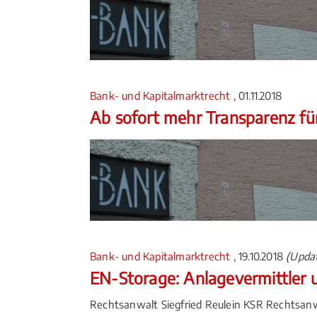
Bank- und Kapitalmarktrecht
, 01.11.2018
Ab sofort mehr Transparenz fü
Bank- und Kapitalmarktrecht
, 19.10.2018
(Updat
EN-Storage: Anlagevermittler u
Rechtsanwalt Siegfried Reulein KSR Rechtsanw