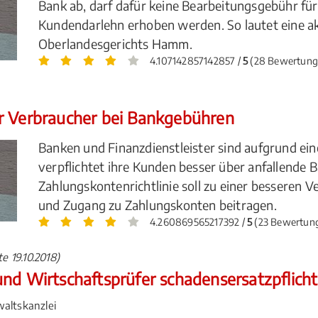
Bank ab, darf dafür keine Bearbeitungsgebühr f
Kundendarlehn erhoben werden. So lautet eine a
Oberlandesgerichts Hamm.
4.107142857142857 /
5
(28 Bewertung
r Verbraucher bei Bankgebühren
Banken und Finanzdienstleister sind aufgrund eine
verpflichtet ihre Kunden besser über anfallende
Zahlungskontenrichtlinie soll zu einer besseren V
und Zugang zu Zahlungskonten beitragen.
4.260869565217392 /
5
(23 Bewertun
e 19.10.2018)
nd Wirtschaftsprüfer schadensersatzpflicht
altskanzlei