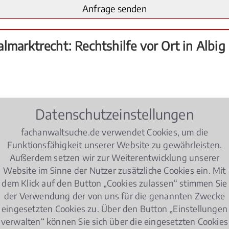
marktrecht: Rechtshilfe vor Ort in Albig
Datenschutzeinstellungen
Ort
fachanwaltsuche.de verwendet Cookies, um die
Funktionsfähigkeit unserer Website zu gewährleisten.
Außerdem setzen wir zur Weiterentwicklung unserer
Website im Sinne der Nutzer zusätzliche Cookies ein. Mit
h hauptsächlich in Bezug auf das Kontorecht (
Online-B
dem Klick auf den Button „Cookies zulassen“ stimmen Sie
eitige
Kündigung
und deren Gebühren) oder eine (missv
der Verwendung der von uns für die genannten Zwecke
trecht
vertreten grundsätzlich beide Seiten, Banken und 
eingesetzten Cookies zu. Über den Button „Einstellungen
Frage zu klären, ob das, was gemeint war, auch tatsächli
verwalten“ können Sie sich über die eingesetzten Cookies