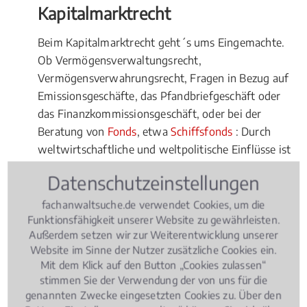
Kapitalmarktrecht
Beim Kapitalmarktrecht geht´s ums Eingemachte.
Ob Vermögensverwaltungsrecht,
Vermögensverwahrungsrecht, Fragen in Bezug auf
Emissionsgeschäfte, das Pfandbriefgeschäft oder
das Finanzkommissionsgeschäft, oder bei der
Beratung von
Fonds
, etwa
Schiffsfonds
: Durch
weltwirtschaftliche und weltpolitische Einflüsse ist
das Kapitalmarktrecht ein derart kompliziertes
Datenschutzeinstellungen
Rechtsgebilde geworden, dass Sie selbst bei
vermeintlich einfachen Fragen unbedingt den Rat
fachanwaltsuche.de verwendet Cookies, um die
Funktionsfähigkeit unserer Website zu gewährleisten.
eines Fachmanns hinzuziehen sollten. Hierbei stellt
Außerdem setzen wir zur Weiterentwicklung unserer
sich die Frage, ob und wann tatsächlich ein lokaler
Website im Sinne der Nutzer zusätzliche Cookies ein.
Experte beauftragt werden sollte.
Mit dem Klick auf den Button „Cookies zulassen“
stimmen Sie der Verwendung der von uns für die
Vorteile für Fachanwälte vor Ort
genannten Zwecke eingesetzten Cookies zu. Über den