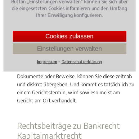
Button „Einstellungen verwalten“ können Sie sich über
Geht es um einen internationalen Fonds, dessen
die eingesetzten Cookies informieren und den Umfang
Geschädigte deutschlandweit hauptsächlich von
Ihrer Einwilligung konfigurieren.
einer Kanzlei vertreten werden, sollten Sie sich ganz
klar dorthin wenden. Ansonsten hat ein Fachanwalt
Cookies zulassen
in bzw. bei Eppertshausen klare Vorteile: Vor-
Ortgespräche mit der Gegenseite sind schnell
Einstellungen verwalten
durchführbar. Sind dazu noch kurzfristig
Absprachen mit Ihrem Anwalt notwendig, haben
⁃
Impressum
Datenschutzerklärung
Sie selbst kurze Wege in die Kanzlei. Fehlen noch
Dokumente oder Beweise, können Sie diese zeitnah
und diskret übergeben. Und kommt es tatsächlich zu
einem Gerichtstermin, wird sowieso meist am
Gericht am Ort verhandelt.
Rechtsbeiträge zu Bankrecht
Kapitalmarktrecht