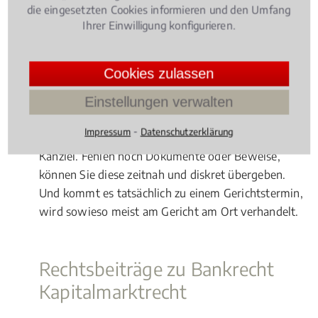
Geht es um einen internationalen Fonds, dessen
die eingesetzten Cookies informieren und den Umfang
Ihrer Einwilligung konfigurieren.
Geschädigte deutschlandweit hauptsächlich von
einer Kanzlei vertreten werden, sollten Sie sich ganz
klar dorthin wenden. Ansonsten hat ein Fachanwalt
Cookies zulassen
in bzw. bei Dieburg klare Vorteile: Vor-Ortgespräche
mit der Gegenseite sind schnell durchführbar. Sind
Einstellungen verwalten
dazu noch kurzfristig Absprachen mit Ihrem Anwalt
⁃
Impressum
Datenschutzerklärung
notwendig, haben Sie selbst kurze Wege in die
Kanzlei. Fehlen noch Dokumente oder Beweise,
können Sie diese zeitnah und diskret übergeben.
Und kommt es tatsächlich zu einem Gerichtstermin,
wird sowieso meist am Gericht am Ort verhandelt.
Rechtsbeiträge zu Bankrecht
Kapitalmarktrecht