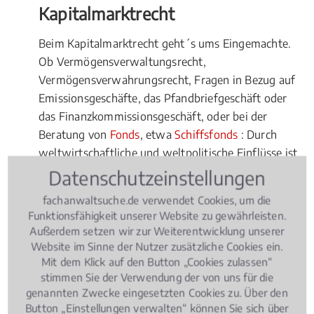
Kapitalmarktrecht
Beim Kapitalmarktrecht geht´s ums Eingemachte.
Ob Vermögensverwaltungsrecht,
Vermögensverwahrungsrecht, Fragen in Bezug auf
Emissionsgeschäfte, das Pfandbriefgeschäft oder
das Finanzkommissionsgeschäft, oder bei der
Beratung von
Fonds
, etwa
Schiffsfonds
: Durch
weltwirtschaftliche und weltpolitische Einflüsse ist
das Kapitalmarktrecht ein derart kompliziertes
Datenschutzeinstellungen
Rechtsgebilde geworden, dass Sie selbst bei
fachanwaltsuche.de verwendet Cookies, um die
vermeintlich einfachen Fragen unbedingt den Rat
Funktionsfähigkeit unserer Website zu gewährleisten.
eines Fachmanns hinzuziehen sollten. Hierbei stellt
Außerdem setzen wir zur Weiterentwicklung unserer
sich die Frage, ob und wann tatsächlich ein lokaler
Website im Sinne der Nutzer zusätzliche Cookies ein.
Experte beauftragt werden sollte.
Mit dem Klick auf den Button „Cookies zulassen“
stimmen Sie der Verwendung der von uns für die
Vorteile für Fachanwälte vor Ort
genannten Zwecke eingesetzten Cookies zu. Über den
Button „Einstellungen verwalten“ können Sie sich über