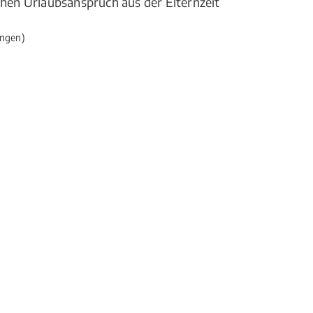
ichen Urlaubsanspruch aus der Elternzeit
ngen)