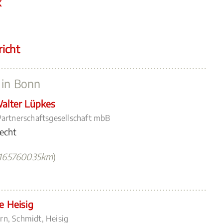
k
icht
 in Bonn
Walter Lüpkes
artnerschaftsgesellschaft mbB
recht
165760035km
)
e Heisig
n, Schmidt, Heisig