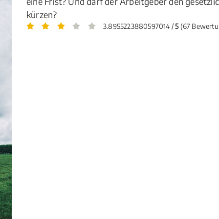
eine Frist? Und darf der Arbeitgeber den gesetzl
kürzen?
3.8955223880597014 /
5
(67 Bewertu