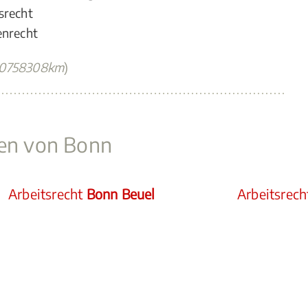
srecht
enrecht
90758308km
)
ken von Bonn
Arbeitsrecht
Bonn Beuel
Arbeitsrec