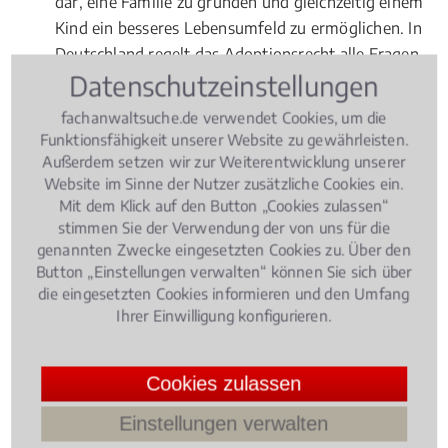
dar, eine Familie zu gründen und gleichzeitig einem
Kind ein besseres Lebensumfeld zu ermöglichen. In
Deutschland regelt das Adoptionsrecht alle Fragen
Datenschutzeinstellungen
rund um das Thema Adoption.
fachanwaltsuche.de verwendet Cookies, um die
Folgende Fragen stellen sich im Zusammenhang mit
Funktionsfähigkeit unserer Website zu gewährleisten.
dem Adoptionsrecht:
Außerdem setzen wir zur Weiterentwicklung unserer
Website im Sinne der Nutzer zusätzliche Cookies ein.
Mit dem Klick auf den Button „Cookies zulassen“
Wer darf ein Kind adoptieren?
stimmen Sie der Verwendung der von uns für die
Wie lange dauert das Eignungsverfahren beim
genannten Zwecke eingesetzten Cookies zu. Über den
Jugendamt?
Button „Einstellungen verwalten“ können Sie sich über
die eingesetzten Cookies informieren und den Umfang
Was kostet eine Adoption?
Ihrer Einwilligung konfigurieren.
Gibt es in Dortmund besondere Regelungen im
Hinblick auf das
Adoptionsrecht
zu beachten?
Cookies zulassen
Einstellungen verwalten
Mit der
Adoption
eines Kindes sind viele