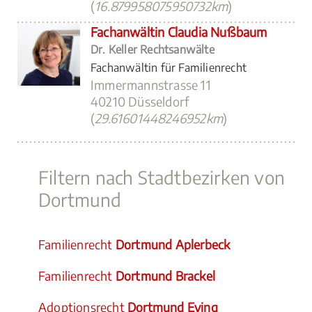
(
16.879958075950732km
)
Fachanwältin Claudia Nußbaum
Dr. Keller Rechtsanwälte
Fachanwältin für Familienrecht
Immermannstrasse 11
40210 Düsseldorf
(
29.61601448246952km
)
Filtern nach Stadtbezirken von
Dortmund
Familienrecht
Dortmund Aplerbeck
Familienrecht
Dortmund Brackel
Adoptionsrecht
Dortmund Eving