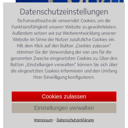
Datenschutzeinstellungen
Egal wie viele Punkte ein Autofahrer in der
fachanwaltsuche.de verwendet Cookies, um die
Flensburger Verkehrssünderkartei hat, die
Funktionsfähigkeit unserer Website zu gewährleisten.
Fahrerlaubnis kann ihm nicht nur bei
Außerdem setzen wir zur Weiterentwicklung unserer
Website im Sinne der Nutzer zusätzliche Cookies ein.
Geschwindigkeitsverstößen, sondern auch bei einer
Mit dem Klick auf den Button „Cookies zulassen“
Vielzahl von Parkverstößen entzogen werden.
stimmen Sie der Verwendung der von uns für die
4.029411764705882 /
5
(34
genannten Zwecke eingesetzten Cookies zu. Über den
Bewertungen)
Button „Einstellungen verwalten“ können Sie sich über
die eingesetzten Cookies informieren und den Umfang
Verkehrsrecht
, 23.05.2016
(Update 01.07.2026)
Ihrer Einwilligung konfigurieren.
Alkohol am Steuer: Diese Strafen
drohen!
Cookies zulassen
Einstellungen verwalten
⁃
Impressum
Datenschutzerklärung