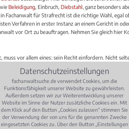
 wie
Beleidigung
, Einbruch,
Diebstahl
, ganz besonders ab
Ein Fachanwalt für Strafrecht ist die richtige Wahl, ega
sten Verfahren in erster Instanz an einem Gericht in ode
nwalt vor Ort zu beauftragen. Nehmen Sie gleich hier Ko
, muss vor allem eines: sein Recht einfordern. Nicht selt
inen Experten ins Boot, der Sie mit dem nötigen Fingersp
Datenschutzeinstellungen
iner langjährigen, speziellen Erfahrung - gerade auch w
fachanwaltsuche.de verwendet Cookies, um die
Sie gleich hier einen Experten für Strafrecht in oder bei 
Funktionsfähigkeit unserer Website zu gewährleisten.
achen. Auch deshalb ist ein Experte vor Ort die richtig
Außerdem setzen wir zur Weiterentwicklung unserer
Website im Sinne der Nutzer zusätzliche Cookies ein. Mit
dem Klick auf den Button „Cookies zulassen“ stimmen Sie
recht
der Verwendung der von uns für die genannten Zwecke
eingesetzten Cookies zu. Über den Button „Einstellungen