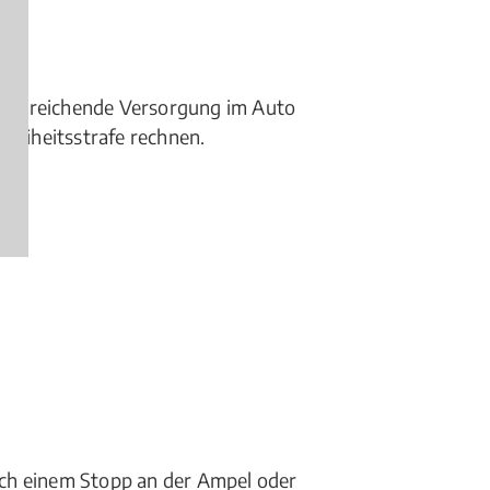
ausreichende Versorgung im Auto
Freiheitsstrafe rechnen.
gen)
ch einem Stopp an der Ampel oder