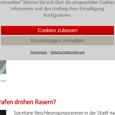
verwalten“ können Sie sich über die eingesetzten Cookies
informieren und den Umfang Ihrer Einwilligung
en – Geldbuße!
konfigurieren.
Wer seinen Hund bei heißen Temperaturen ohne 
Cookies zulassen
zurücklässt, muss mit einer Geldbuße oder sogar 
4.076086956521739 /
5
(92 Bewertun
Einstellungen verwalten
⁃
Impressum
Datenschutzerklärung
trafen drohen Rasern?
Spontane Beschleunigungsrennen in der Stadt na