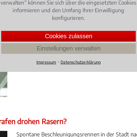
verwalten“ können Sie sich über die eingesetzten Cookies
informieren und den Umfang Ihrer Einwilligung
en – Geldbuße!
konfigurieren.
Wer seinen Hund bei heißen Temperaturen ohne 
Cookies zulassen
zurücklässt, muss mit einer Geldbuße oder sogar 
4.086021505376344 /
5
(93 Bewertun
Einstellungen verwalten
⁃
Impressum
Datenschutzerklärung
trafen drohen Rasern?
Spontane Beschleunigungsrennen in der Stadt na