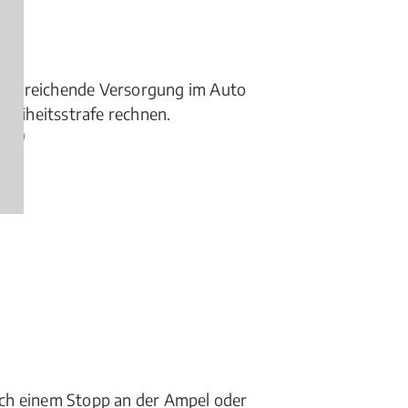
ausreichende Versorgung im Auto
Freiheitsstrafe rechnen.
gen)
ch einem Stopp an der Ampel oder