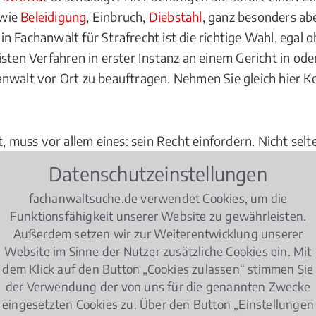
 wie
Beleidigung
, Einbruch,
Diebstahl
, ganz besonders ab
Ein Fachanwalt für Strafrecht ist die richtige Wahl, ega
isten Verfahren in erster Instanz an einem Gericht in od
nwalt vor Ort zu beauftragen. Nehmen Sie gleich hier Ko
, muss vor allem eines: sein Recht einfordern. Nicht selt
inen Experten ins Boot, der Sie mit dem nötigen Fingersp
Datenschutzeinstellungen
iner langjährigen, speziellen Erfahrung - gerade auch w
fachanwaltsuche.de verwendet Cookies, um die
Sie gleich hier einen Experten für Strafrecht in oder bei 
Funktionsfähigkeit unserer Website zu gewährleisten.
achen. Auch deshalb ist ein Experte vor Ort die richtig
Außerdem setzen wir zur Weiterentwicklung unserer
Website im Sinne der Nutzer zusätzliche Cookies ein. Mit
dem Klick auf den Button „Cookies zulassen“ stimmen Sie
recht
der Verwendung der von uns für die genannten Zwecke
eingesetzten Cookies zu. Über den Button „Einstellungen