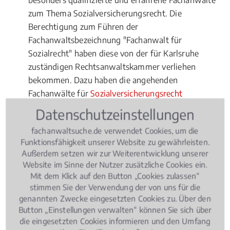
besonders qualifizierte und erfahrene Fachanwälte
zum Thema Sozialversicherungsrecht. Die
Berechtigung zum Führen der
Fachanwaltsbezeichnung "Fachanwalt für
Sozialrecht" haben diese von der für Karlsruhe
zuständigen Rechtsanwaltskammer verliehen
bekommen. Dazu haben die angehenden
Fachanwälte für
Sozialversicherungsrecht
umfangreiche Kenntnisse in Theorie und Praxis
Datenschutzeinstellungen
erworben. Einerseits haben sie in den vergangenen
fachanwaltsuche.de verwendet Cookies, um die
drei Jahren eine bestimmte Anzahl an Fällen im
Funktionsfähigkeit unserer Website zu gewährleisten.
Sozialversicherungsrecht bearbeitet. Andererseits
Außerdem setzen wir zur Weiterentwicklung unserer
haben sie sich in einem Fachanwaltskurs
Website im Sinne der Nutzer zusätzliche Cookies ein.
umfassende theoretische Kenntnisse im Fachgebiet
Mit dem Klick auf den Button „Cookies zulassen“
Sozialrecht
angeeignet und in einer Prüfung
stimmen Sie der Verwendung der von uns für die
genannten Zwecke eingesetzten Cookies zu. Über den
erfolgreich nachgewiesen. Fachanwälte für
Button „Einstellungen verwalten“ können Sie sich über
Sozialrecht müssen sich übrigens nach ihrer
die eingesetzten Cookies informieren und den Umfang
Ernennung jährlich fortbilden. Sie dürfen auch nur