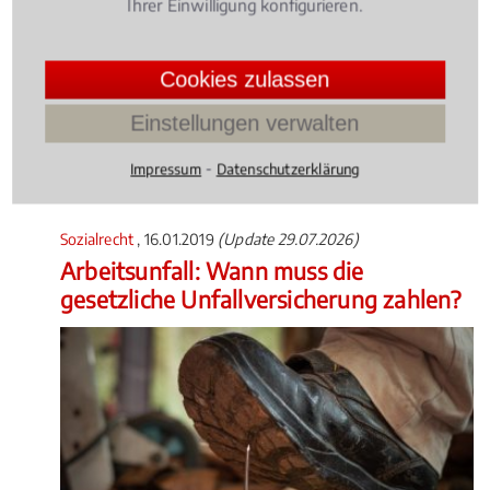
Ihrer Einwilligung konfigurieren.
in ingesamt drei Rechtsgebieten den Titel
"Fachanwalt" erwerben.
Cookies zulassen
Einstellungen verwalten
Rechtsbeiträge zu
Sozialversicherungsrecht
⁃
Impressum
Datenschutzerklärung
Sozialrecht
, 16.01.2019
(Update 29.07.2026)
Arbeitsunfall: Wann muss die
gesetzliche Unfallversicherung zahlen?