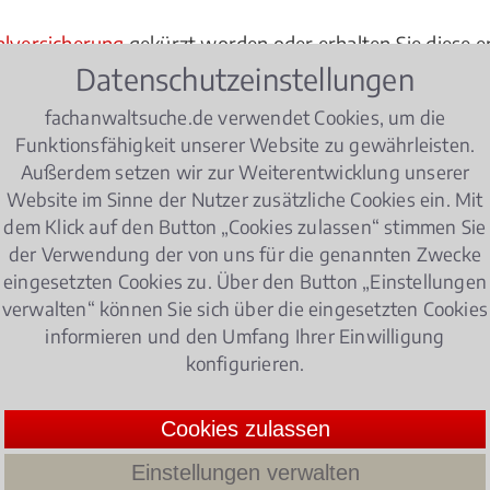
alversicherung
gekürzt worden oder erhalten Sie diese er
Datenschutzeinstellungen
lligt, aber nicht überwiesen?
fachanwaltsuche.de verwendet Cookies, um die
hnt oder die Meldung einer
Berufskrankheit
nicht berück
Funktionsfähigkeit unserer Website zu gewährleisten.
Außerdem setzen wir zur Weiterentwicklung unserer
tragt, die Ihnen nicht zugesprochen werden soll?
Website im Sinne der Nutzer zusätzliche Cookies ein. Mit
dem Klick auf den Button „Cookies zulassen“ stimmen Sie
nem Fachanwalt für Sozialrecht vorlegen sollten. Konkret
der Verwendung der von uns für die genannten Zwecke
bei der Erstattung der anwaltlichen Beratungsleistung.
eingesetzten Cookies zu. Über den Button „Einstellungen
verwalten“ können Sie sich über die eingesetzten Cookies
ttweil
informieren und den Umfang Ihrer Einwilligung
Amt möglichst schnell bei einer Fachanwaltskanzlei in Zi
konfigurieren.
ofitieren Sie von der Möglichkeit, kurzfristig einen ge
g des Sachverhalts vereinbaren zu können.
Cookies zulassen
Einstellungen verwalten