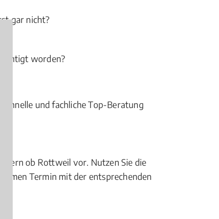
st gar nicht?
sichtigt worden?
e, schnelle und fachliche Top-Beratung
mmern ob Rottweil vor. Nutzen Sie die
meinsamen Termin mit der entsprechenden