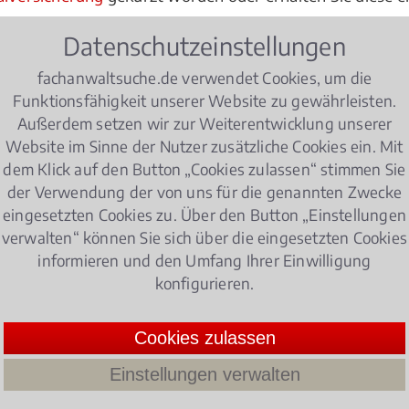
lligt, aber nicht überwiesen?
Datenschutzeinstellungen
hnt oder die Meldung einer
Berufskrankheit
nicht berück
fachanwaltsuche.de verwendet Cookies, um die
Funktionsfähigkeit unserer Website zu gewährleisten.
tragt, die Ihnen nicht zugesprochen werden soll?
Außerdem setzen wir zur Weiterentwicklung unserer
Website im Sinne der Nutzer zusätzliche Cookies ein. Mit
nem Fachanwalt für Sozialrecht vorlegen sollten. Konkret
dem Klick auf den Button „Cookies zulassen“ stimmen Sie
bei der Erstattung der anwaltlichen Beratungsleistung.
der Verwendung der von uns für die genannten Zwecke
eingesetzten Cookies zu. Über den Button „Einstellungen
verwalten“ können Sie sich über die eingesetzten Cookies
informieren und den Umfang Ihrer Einwilligung
mt möglichst schnell bei einer Fachanwaltskanzlei in Roß
konfigurieren.
 von der Möglichkeit, kurzfristig einen gemeinsamen Ter
verhalts vereinbaren zu können.
Cookies zulassen
Einstellungen verwalten
lrecht