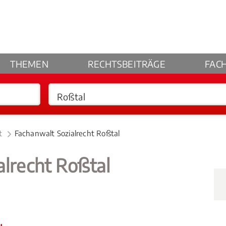
THEMEN
RECHTSBEITRÄGE
FAC
t
Fachanwalt Sozialrecht Roßtal
alrecht Roßtal