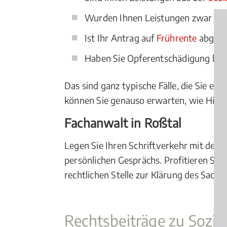
Wurden Ihnen Leistungen zwar bewi
Ist Ihr Antrag auf
Frührente
abgele
Haben Sie Opferentschädigung bean
Das sind ganz typische Fälle, die Sie ei
können Sie genauso erwarten, wie Hilfe 
Fachanwalt in Roßtal
Legen Sie Ihren Schriftverkehr mit dem A
persönlichen Gesprächs. Profitieren Sie
rechtlichen Stelle zur Klärung des Sach
Rechtsbeiträge zu Sozia