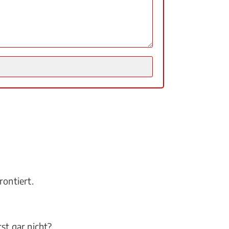
rontiert.
st gar nicht?