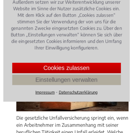
Außerdem setzen wir zur Weiterentwicklung unserer
Rechtsbeiträge zu Sozialrecht
Website im Sinne der Nutzer zusätzliche Cookies ein.
Mit dem Klick auf den Button „Cookies zulassen“
stimmen Sie der Verwendung der von uns für die
Sozialrecht
, 16.01.2019
(Update 29.07.2026)
genannten Zwecke eingesetzten Cookies zu. Über den
Arbeitsunfall: Wann muss die
Button „Einstellungen verwalten“ können Sie sich über
gesetzliche Unfallversicherung zahlen?
die eingesetzten Cookies informieren und den Umfang
Ihrer Einwilligung konfigurieren.
Cookies zulassen
Einstellungen verwalten
⁃
Impressum
Datenschutzerklärung
Die gesetzliche Unfallversicherung springt ein, wenn
ein Arbeitnehmer im Zusammenhang mit seiner
beruflichen Tätigkeit einen Unfall erleidet. Welche