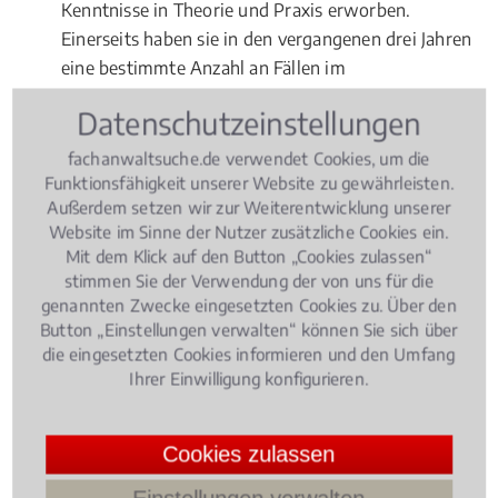
Kenntnisse in Theorie und Praxis erworben.
Einerseits haben sie in den vergangenen drei Jahren
eine bestimmte Anzahl an Fällen im
Schwerbehinderung bearbeitet. Andererseits haben
Datenschutzeinstellungen
sie sich in einem Fachanwaltskurs umfassende
theoretische Kenntnisse im Fachgebiet
Sozialrecht
fachanwaltsuche.de verwendet Cookies, um die
Funktionsfähigkeit unserer Website zu gewährleisten.
angeeignet und in einer Prüfung erfolgreich
Außerdem setzen wir zur Weiterentwicklung unserer
nachgewiesen. Fachanwälte für Sozialrecht müssen
Website im Sinne der Nutzer zusätzliche Cookies ein.
sich übrigens nach ihrer Ernennung jährlich
Mit dem Klick auf den Button „Cookies zulassen“
fortbilden. Sie dürfen auch nur in ingesamt drei
stimmen Sie der Verwendung der von uns für die
Rechtsgebieten den Titel "Fachanwalt" erwerben.
genannten Zwecke eingesetzten Cookies zu. Über den
Button „Einstellungen verwalten“ können Sie sich über
die eingesetzten Cookies informieren und den Umfang
Ihrer Einwilligung konfigurieren.
Rechtsbeiträge zu
Schwerbehinderung
Cookies zulassen
Sozialrecht
, 16.01.2019
(Update 29.07.2026)