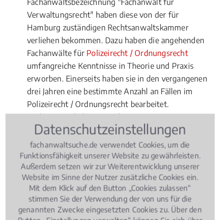
Fachanwaltsbezeichnung "Fachanwalt für
Verwaltungsrecht" haben diese von der für
Hamburg zuständigen Rechtsanwaltskammer
verliehen bekommen. Dazu haben die angehenden
Fachanwälte für
Polizeirecht / Ordnungsrecht
umfangreiche Kenntnisse in Theorie und Praxis
erworben. Einerseits haben sie in den vergangenen
drei Jahren eine bestimmte Anzahl an Fällen im
Polizeirecht / Ordnungsrecht bearbeitet.
Andererseits haben sie sich in einem
Datenschutzeinstellungen
Fachanwaltskurs umfassende theoretische
Kenntnisse im Fachgebiet
Verwaltungsrecht
fachanwaltsuche.de verwendet Cookies, um die
angeeignet und in einer Prüfung erfolgreich
Funktionsfähigkeit unserer Website zu gewährleisten.
Außerdem setzen wir zur Weiterentwicklung unserer
nachgewiesen. Fachanwälte für Verwaltungsrecht
Website im Sinne der Nutzer zusätzliche Cookies ein.
müssen sich übrigens nach ihrer Ernennung jährlich
Mit dem Klick auf den Button „Cookies zulassen“
fortbilden. Sie dürfen auch nur in ingesamt drei
stimmen Sie der Verwendung der von uns für die
Rechtsgebieten den Titel "Fachanwalt" erwerben.
genannten Zwecke eingesetzten Cookies zu. Über den