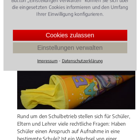
Button „Einstellungen verwalten“ können Sie sich über
die eingesetzten Cookies informieren und den Umfang
Ihrer Einwilligung konfigurieren.
Rechtsbeiträge zu Polizeirecht /
Ordnungsrecht
Cookies zulassen
Verwaltungsrecht
, 30.07.2018
(Update 22.07.2026)
Einstellungen verwalten
Welche Rechte haben Schüler, Eltern
⁃
und Lehrer?
Impressum
Datenschutzerklärung
Rund um den Schulbetrieb stellen sich für Schüler,
Eltern und Lehrer viele rechtliche Fragen: Haben
Schüler einen Anspruch auf Aufnahme in eine
bestimmte Schule? Ist ein Wechsel von einer