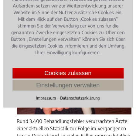
nur dann, wenn enn der behandelnde Arzt eine
Außerdem setzen wir zur Weiterentwicklung unserer
umfassende und im hohen Maße sorgfältige
Website im Sinne der Nutzer zusätzliche Cookies ein.
Einschätzung abgegeben hat.
Mit dem Klick auf den Button „Cookies zulassen“
stimmen Sie der Verwendung der von uns für die
4.042105263157895 /
5
(95
genannten Zwecke eingesetzten Cookies zu. Über den
Bewertungen)
Button „Einstellungen verwalten“ können Sie sich über
die eingesetzten Cookies informieren und den Umfang
Medizinrecht
, 16.07.2015
(Update 06.10.2025)
Ihrer Einwilligung konfigurieren.
Behandlungsfehler – Wann haftet der
Arzt?
Cookies zulassen
Einstellungen verwalten
⁃
Impressum
Datenschutzerklärung
Rund 3.400 Behandlungsfehler verursachten Ärzte
einer aktuellen Statistik zur Folge im vergangenen
Jahr in Deutschland. In vielen Fällen müssen letztlich