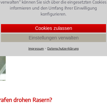
verwalten“ können Sie sich über die eingesetzten Cookies
informieren und den Umfang Ihrer Einwilligung
konfigurieren.
en – Geldbuße!
Cookies zulassen
Wer seinen Hund bei heißen Temperaturen ohne 
zurücklässt, muss mit einer Geldbuße oder sogar 
Einstellungen verwalten
4.076086956521739 /
5
(92 Bewertun
⁃
Impressum
Datenschutzerklärung
trafen drohen Rasern?