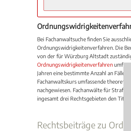
Ordnungswidrigkeitenverfah
Bei Fachanwaltsuche finden Sie ausschl
Ordnungswidrigkeitenverfahren. Die Be
von der für Würzburg Altstadt zustän
Ordnungswidrigkeitenverfahren
umfangr
Jahren eine bestimmte Anzahl an Fällen 
Fachanwaltskurs umfassende theoretisc
nachgewiesen. Fachanwälte für Strafrech
ingesamt drei Rechtsgebieten den Titel
Rechtsbeiträge zu Ordn