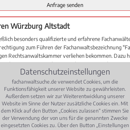
ren Würzburg Altstadt
ießlich besonders qualifizierte und erfahrene Fachanwä
rechtigung zum Führen der Fachanwaltsbezeichnung "Fac
digen Rechtsanwaltskammer verliehen bekommen. Dazu h
eiche Kenntnisse in Theorie und Praxis erworben. Einer
Datenschutzeinstellungen
im Ordnungswidrigkeitenverfahren bearbeitet. Anderersei
he Kenntnisse im Fachgebiet
Strafrecht
angeeignet und i
fachanwaltsuche.de verwendet Cookies, um die
Funktionsfähigkeit unserer Website zu gewährleisten.
t müssen sich übrigens nach ihrer Ernennung jährlich for
Außerdem setzen wir zur Weiterentwicklung unserer
 "Fachanwalt" erwerben.
Website im Sinne der Nutzer zusätzliche Cookies ein. Mit
dem Klick auf den Button „Cookies zulassen“ stimmen Sie
der Verwendung der von uns für die genannten Zwecke
ungswidrigkeitenverfahren
eingesetzten Cookies zu. Über den Button „Einstellungen