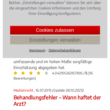
Button „Einstellungen verwalten“ können Sie sich über
die eingesetzten Cookies informieren und den Umfang
Ihrer Einwilligung konfigurieren.
Cookies zulassen
Schwerstkranke Patienten können von ihrer
Krankenkasse unter bestimmten Voraussetzungen
Einstellungen verwalten
die Kostenübernahme für eine Cannabis-Therapie
verlangen – nach einem aktuellen Gerichtsurteil aber
⁃
Impressum
Datenschutzerklärung
nur dann, wenn enn der behandelnde Arzt eine
umfassende und im hohen Maße sorgfältige
Einschätzung abgegeben hat.
4.042105263157895 /
5
(95
Bewertungen)
Medizinrecht
, 16.07.2015
(Update 06.10.2025)
Behandlungsfehler – Wann haftet der
Arzt?