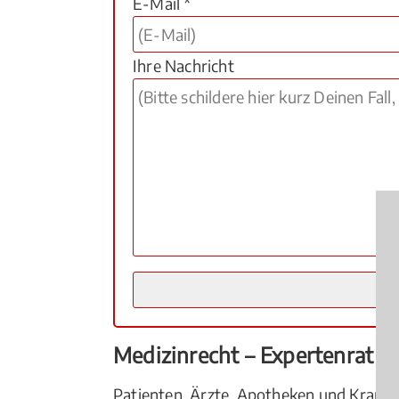
E-Mail *
Ihre Nachricht
Medizinrecht – Expertenrat v
Patienten, Ärzte, Apotheken und Kranke