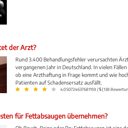
et der Arzt?
Rund 3.400 Behandlungsfehler verursachten Ärzte 
vergangenen Jahr in Deutschland. In vielen Fällen
ob eine Arzthaftung in Frage kommt und wie hoc
Patienten auf Schadensersatz ausfällt.
4.050724637681159 /
5
(138 Bewertu
osten für Fettabsaugen übernehmen?
Ob Bauch, Beine oder Po: Fettabsaugen ist eine d