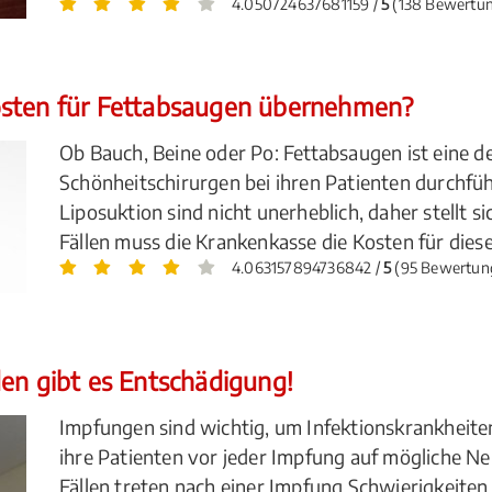
4.050724637681159 /
5
(138 Bewertu
osten für Fettabsaugen übernehmen?
Ob Bauch, Beine oder Po: Fettabsaugen ist eine d
Schönheitschirurgen bei ihren Patienten durchfüh
Liposuktion sind nicht unerheblich, daher stellt s
Fällen muss die Krankenkasse die Kosten für die
4.063157894736842 /
5
(95 Bewertun
en gibt es Entschädigung!
Impfungen sind wichtig, um Infektionskrankheite
ihre Patienten vor jeder Impfung auf mögliche N
Fällen treten nach einer Impfung Schwierigkeiten