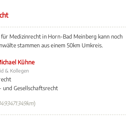
cht
n für Medizinrecht in Horn-Bad Meinberg kann noch
 Anwälte stammen aus einem 50km Umkreis.
ichael Kühne
d & Kollegen
recht
- und Gesellschaftsrecht
3493471349km
)