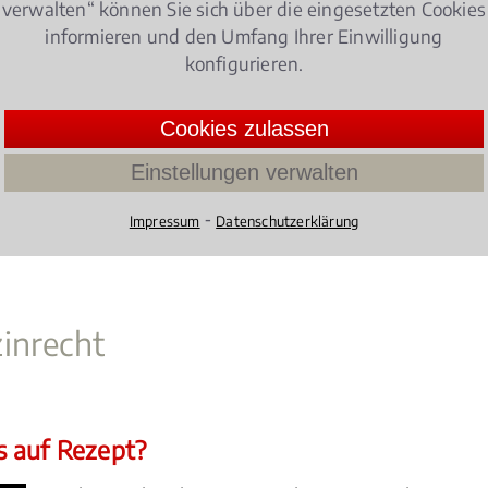
verwalten“ können Sie sich über die eingesetzten Cookies
informieren und den Umfang Ihrer Einwilligung
e Regelungen im Hinblick auf das
Medizinrecht
zu beacht
konfigurieren.
-Bad Meinberg vertritt die Interessen von Patienten, Kr
Cookies zulassen
tise und langjähriger Erfahrung – außergerichtlich, vor 
Einstellungen verwalten
⁃
Impressum
Datenschutzerklärung
inrecht
s auf Rezept?