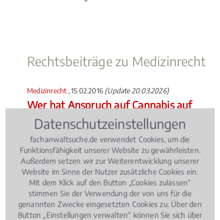
Rechtsbeiträge zu Medizinrecht
Medizinrecht
, 15.02.2016
(Update 20.03.2026)
Wer hat Anspruch auf Cannabis auf
Rezept?
Datenschutzeinstellungen
fachanwaltsuche.de verwendet Cookies, um die
Funktionsfähigkeit unserer Website zu gewährleisten.
Außerdem setzen wir zur Weiterentwicklung unserer
Website im Sinne der Nutzer zusätzliche Cookies ein.
Mit dem Klick auf den Button „Cookies zulassen“
stimmen Sie der Verwendung der von uns für die
genannten Zwecke eingesetzten Cookies zu. Über den
Button „Einstellungen verwalten“ können Sie sich über