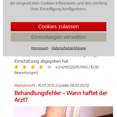
die eingesetzten Cookies informieren und den Umfang
Ihrer Einwilligung konfigurieren.
Schwerstkranke Patienten können von ihrer
Cookies zulassen
Krankenkasse unter bestimmten Voraussetzungen
die Kostenübernahme für eine Cannabis-Therapie
Einstellungen verwalten
verlangen – nach einem aktuellen Gerichtsurteil aber
⁃
Impressum
Datenschutzerklärung
nur dann, wenn enn der behandelnde Arzt eine
umfassende und im hohen Maße sorgfältige
Einschätzung abgegeben hat.
4.042105263157895 /
5
(95
Bewertungen)
Medizinrecht
, 16.07.2015
(Update 06.10.2025)
Behandlungsfehler – Wann haftet der
Arzt?