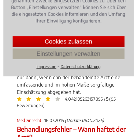
genannten Zwecke eingesetzten Cookies zu. Über den
Button „Einstellungen verwalten“ können Sie sich über
die eingesetzten Cookies informieren und den Umfang
Ihrer Einwilligung konfigurieren.
Cookies zulassen
Schwerstkranke Patienten können von ihrer
Einstellungen verwalten
Krankenkasse unter bestimmten Voraussetzungen
die Kostenübernahme für eine Cannabis-Therapie
⁃
Impressum
Datenschutzerklärung
verlangen – nach einem aktuellen Gerichtsurteil aber
nur dann, wenn enn der behandelnde Arzt eine
umfassende und im hohen Maße sorgfältige
Einschätzung abgegeben hat.
4.042105263157895 /
5
(95
Bewertungen)
Medizinrecht
, 16.07.2015
(Update 06.10.2025)
Behandlungsfehler – Wann haftet der