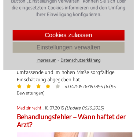
Button „Einstellungen verwalten“ können Sie sich über
die eingesetzten Cookies informieren und den Umfang
Ihrer Einwilligung konfigurieren.
Cookies zulassen
Schwerstkranke Patienten können von ihrer
Krankenkasse unter bestimmten Voraussetzungen
Einstellungen verwalten
die Kostenübernahme für eine Cannabis-Therapie
verlangen – nach einem aktuellen Gerichtsurteil aber
⁃
Impressum
Datenschutzerklärung
nur dann, wenn enn der behandelnde Arzt eine
umfassende und im hohen Maße sorgfältige
Einschätzung abgegeben hat.
4.042105263157895 /
5
(95
Bewertungen)
Medizinrecht
, 16.07.2015
(Update 06.10.2025)
Behandlungsfehler – Wann haftet der
Arzt?