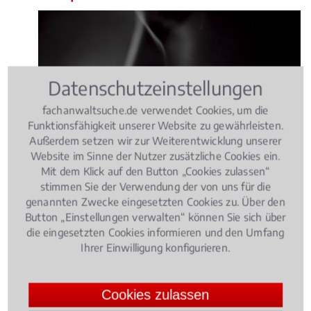
Datenschutzeinstellungen
fachanwaltsuche.de verwendet Cookies, um die
Funktionsfähigkeit unserer Website zu gewährleisten.
Außerdem setzen wir zur Weiterentwicklung unserer
Website im Sinne der Nutzer zusätzliche Cookies ein.
Mit dem Klick auf den Button „Cookies zulassen“
stimmen Sie der Verwendung der von uns für die
Schwerstkranke Patienten können von ihrer
genannten Zwecke eingesetzten Cookies zu. Über den
Krankenkasse unter bestimmten Voraussetzungen
Button „Einstellungen verwalten“ können Sie sich über
die eingesetzten Cookies informieren und den Umfang
die Kostenübernahme für eine Cannabis-Therapie
Ihrer Einwilligung konfigurieren.
verlangen – nach einem aktuellen Gerichtsurteil aber
nur dann, wenn enn der behandelnde Arzt eine
umfassende und im hohen Maße sorgfältige
Cookies zulassen
Einschätzung abgegeben hat.