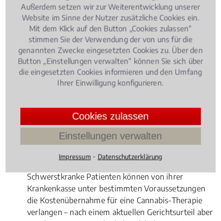
Medizinrecht
, 15.02.2016
(Update 20.03.2026)
Außerdem setzen wir zur Weiterentwicklung unserer
Wer hat Anspruch auf Cannabis auf
Website im Sinne der Nutzer zusätzliche Cookies ein.
Rezept?
Mit dem Klick auf den Button „Cookies zulassen“
stimmen Sie der Verwendung der von uns für die
genannten Zwecke eingesetzten Cookies zu. Über den
Button „Einstellungen verwalten“ können Sie sich über
die eingesetzten Cookies informieren und den Umfang
Ihrer Einwilligung konfigurieren.
Cookies zulassen
Einstellungen verwalten
⁃
Impressum
Datenschutzerklärung
Schwerstkranke Patienten können von ihrer
Krankenkasse unter bestimmten Voraussetzungen
die Kostenübernahme für eine Cannabis-Therapie
verlangen – nach einem aktuellen Gerichtsurteil aber