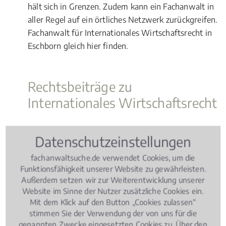
hält sich in Grenzen. Zudem kann ein Fachanwalt in
aller Regel auf ein örtliches Netzwerk zurückgreifen.
Fachanwalt für Internationales Wirtschaftsrecht in
Eschborn gleich hier finden.
Rechtsbeiträge zu
Internationales Wirtschaftsrecht
Wissen Aktuell
, 06.03.2019
(Update 07.08.2026)
Datenschutzeinstellungen
Jäger und Jagd – Wie ist die Rechtslage?
fachanwaltsuche.de verwendet Cookies, um die
Funktionsfähigkeit unserer Website zu gewährleisten.
Außerdem setzen wir zur Weiterentwicklung unserer
Website im Sinne der Nutzer zusätzliche Cookies ein.
Mit dem Klick auf den Button „Cookies zulassen“
stimmen Sie der Verwendung der von uns für die
genannten Zwecke eingesetzten Cookies zu. Über den