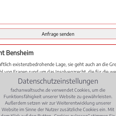
cht Bensheim
haftlich existenzbedrohende Lage, sie geht auch an die Gr
hl von Fragen rund um das Insolvenzrecht, die für die we
bei deren Beantwortung aber nur ein Insolvenzrechts-Ex
Datenschutzeinstellungen
fachanwaltsuche.de verwendet Cookies, um die
menhang mit dem Insolvenzrecht:
Funktionsfähigkeit unserer Website zu gewährleisten.
Außerdem setzen wir zur Weiterentwicklung unserer
llt?
Website im Sinne der Nutzer zusätzliche Cookies ein. Mit
dem Klick auf den Button „Cookies zulassen“ stimmen Sie