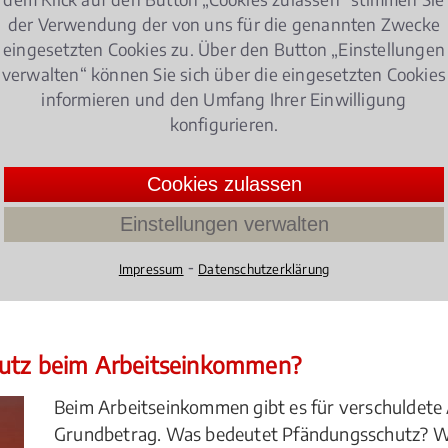
ng ein?
der Verwendung der von uns für die genannten Zwecke
eingesetzten Cookies zu. Über den Button „Einstellungen
 relevante Überschuldung eines Unternehmens vor?
verwalten“ können Sie sich über die eingesetzten Cookies
elungen im Hinblick auf das
Insolvenzrecht
zu beachten?
informieren und den Umfang Ihrer Einwilligung
konfigurieren.
nsheim ist ein kompetenter Berater in allen Fragen zum I
n des Steuerrechts, Strafrechts, Arbeitsrechts und Gesel
Cookies zulassen
Einstellungen verwalten
venzrecht
⁃
Impressum
Datenschutzerklärung
hutz beim Arbeitseinkommen?
Beim Arbeitseinkommen gibt es für verschuldete
Grundbetrag. Was bedeutet Pfändungsschutz? Wi