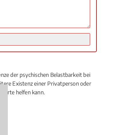
enze der psychischen Belastbarkeit bei
itere Existenz einer Privatperson oder
perte helfen kann.