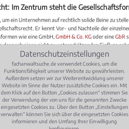
cht: Im Zentrum steht die Gesellschaftsfo
m ein Unternehmen auf rechtlich solide Beine zu stellen?
llschaftsrecht. Er kennt Vor- und Nachteile der einzeln
tsformen wie eine GmbH,
GmbH & Co. KG
oder eine
GbR
s
 dennoch einen nicht zu unterschätzenden Einfluss nehm
Datenschutzeinstellungen
. So können viele rechtliche Probleme bereits im Keim er
ich für die Eintragung in das Handelsregister entscheide
fachanwaltsuche.de verwendet Cookies, um die
ennen Sie auch die Haftungsregeln, die mit dem Eintrag e
Funktionsfähigkeit unserer Website zu gewährleisten.
Außerdem setzen wir zur Weiterentwicklung unserer
Sie sich frühzeitig und klären Sie Ihre Möglichkeiten,
Website im Sinne der Nutzer zusätzliche Cookies ein. Mit
dem Klick auf den Button „Cookies zulassen“ stimmen Sie
der Verwendung der von uns für die genannten Zwecke
eingesetzten Cookies zu. Über den Button „Einstellungen
et wie dem Handelsrecht und dem
Gesellschaftsrecht
benö
verwalten“ können Sie sich über die eingesetzten Cookies
sierung bieten diese Expertise. Entscheiden Sie sich imm
informieren und den Umfang Ihrer Einwilligung
konfigurieren.
n die Kanzlei, zum gemeinsamen Schlichtungstermin oder