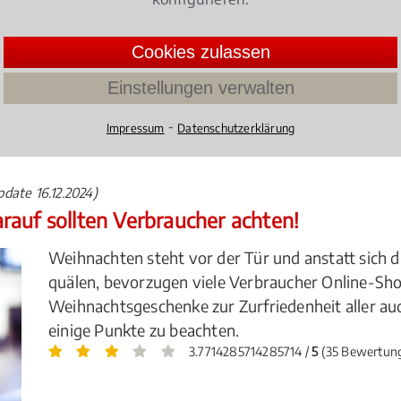
t in nächster Nähe. Entscheiden Sie sich deshalb für ein
on Surberg.
Cookies zulassen
Einstellungen verwalten
⁃
lsrecht Gesellschaftsrecht
Impressum
Datenschutzerklärung
pdate 16.12.2024)
rauf sollten Verbraucher achten!
Weihnachten steht vor der Tür und anstatt sich d
quälen, bevorzugen viele Verbraucher Online-Sho
Weihnachtsgeschenke zur Zurfriedenheit aller auc
einige Punkte zu beachten.
3.7714285714285714 /
5
(35 Bewertun