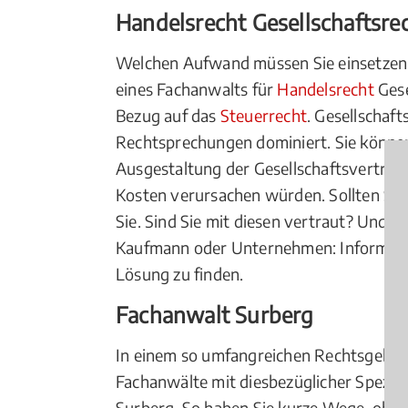
Handelsrecht Gesellschaftsre
Welchen Aufwand müssen Sie einsetzen, u
eines Fachanwalts für
Handelsrecht
Gese
Bezug auf das
Steuerrecht
. Gesellschaf
Rechtsprechungen dominiert. Sie können
Ausgestaltung der Gesellschaftsverträge
Kosten verursachen würden. Sollten Sie s
Sie. Sind Sie mit diesen vertraut? Und k
Kaufmann oder Unternehmen: Informieren 
Lösung zu finden.
Fachanwalt Surberg
In einem so umfangreichen Rechtsgebi
Fachanwälte mit diesbezüglicher Speziali
Surberg. So haben Sie kurze Wege, ob i