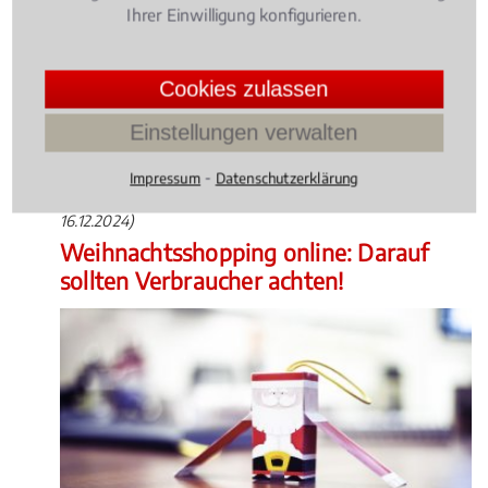
Albachten.
Ihrer Einwilligung konfigurieren.
Cookies zulassen
Rechtsbeiträge zu Handelsrecht
Gesellschaftsrecht
Einstellungen verwalten
⁃
Impressum
Datenschutzerklärung
Handels- und Gesellschaftsrecht
, 07.12.2015
(Update
16.12.2024)
Weihnachtsshopping online: Darauf
sollten Verbraucher achten!