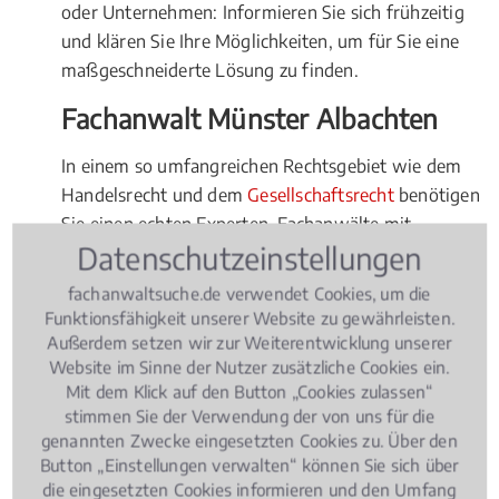
oder Unternehmen: Informieren Sie sich frühzeitig
und klären Sie Ihre Möglichkeiten, um für Sie eine
maßgeschneiderte Lösung zu finden.
Fachanwalt Münster Albachten
In einem so umfangreichen Rechtsgebiet wie dem
Handelsrecht und dem
Gesellschaftsrecht
benötigen
Sie einen echten Experten. Fachanwälte mit
Datenschutzeinstellungen
diesbezüglicher Spezialisierung bieten diese
Expertise. Entscheiden Sie sich immer für einen
fachanwaltsuche.de verwendet Cookies, um die
Fachanwalt in oder bei Münster Albachten. So
Funktionsfähigkeit unserer Website zu gewährleisten.
haben Sie kurze Wege, ob in die Kanzlei, zum
Außerdem setzen wir zur Weiterentwicklung unserer
Website im Sinne der Nutzer zusätzliche Cookies ein.
gemeinsamen Schlichtungstermin oder bei einem
Mit dem Klick auf den Button „Cookies zulassen“
Gerichtsverfahren. Denn verhandelt wird in aller
stimmen Sie der Verwendung der von uns für die
Regel am Gericht in nächster Nähe. Entscheiden Sie
genannten Zwecke eingesetzten Cookies zu. Über den
sich deshalb für einen Fachanwalt für Handelsrecht
Button „Einstellungen verwalten“ können Sie sich über
Gesellschaftsrecht in oder in der Nähe von Münster
die eingesetzten Cookies informieren und den Umfang