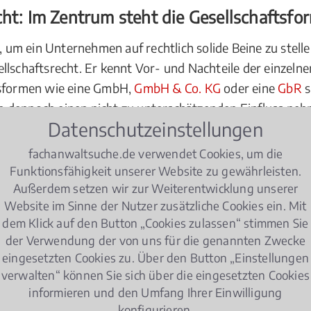
cht: Im Zentrum steht die Gesellschaftsfo
m ein Unternehmen auf rechtlich solide Beine zu stellen?
llschaftsrecht. Er kennt Vor- und Nachteile der einzeln
tsformen wie eine GmbH,
GmbH & Co. KG
oder eine
GbR
s
 dennoch einen nicht zu unterschätzenden Einfluss nehm
Datenschutzeinstellungen
. So können viele rechtliche Probleme bereits im Keim er
ich für die Eintragung in das Handelsregister entscheide
fachanwaltsuche.de verwendet Cookies, um die
ennen Sie auch die Haftungsregeln, die mit dem Eintrag e
Funktionsfähigkeit unserer Website zu gewährleisten.
Außerdem setzen wir zur Weiterentwicklung unserer
Sie sich frühzeitig und klären Sie Ihre Möglichkeiten,
Website im Sinne der Nutzer zusätzliche Cookies ein. Mit
dem Klick auf den Button „Cookies zulassen“ stimmen Sie
en
der Verwendung der von uns für die genannten Zwecke
eingesetzten Cookies zu. Über den Button „Einstellungen
et wie dem Handelsrecht und dem
Gesellschaftsrecht
benö
verwalten“ können Sie sich über die eingesetzten Cookies
sierung bieten diese Expertise. Entscheiden Sie sich imm
informieren und den Umfang Ihrer Einwilligung
konfigurieren.
Wege, ob in die Kanzlei, zum gemeinsamen Schlichtungst