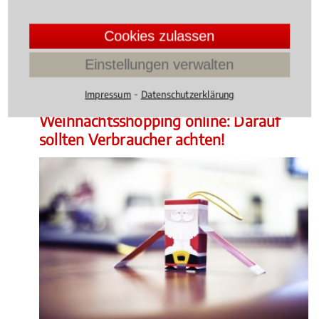
Rechtsbeiträge zu Handelsrecht
Cookies zulassen
Gesellschaftsrecht
Einstellungen verwalten
Handels- und Gesellschaftsrecht
, 07.12.2015
(Update
⁃
Impressum
Datenschutzerklärung
16.12.2024)
Weihnachtsshopping online: Darauf
sollten Verbraucher achten!