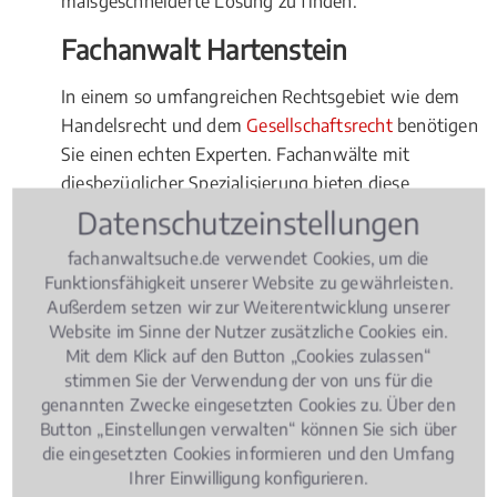
maßgeschneiderte Lösung zu finden.
Fachanwalt Hartenstein
In einem so umfangreichen Rechtsgebiet wie dem
Handelsrecht und dem
Gesellschaftsrecht
benötigen
Sie einen echten Experten. Fachanwälte mit
diesbezüglicher Spezialisierung bieten diese
Expertise. Entscheiden Sie sich immer für einen
Datenschutzeinstellungen
Fachanwalt in oder bei Hartenstein. So haben Sie
fachanwaltsuche.de verwendet Cookies, um die
kurze Wege, ob in die Kanzlei, zum gemeinsamen
Funktionsfähigkeit unserer Website zu gewährleisten.
Schlichtungstermin oder bei einem
Außerdem setzen wir zur Weiterentwicklung unserer
Gerichtsverfahren. Denn verhandelt wird in aller
Website im Sinne der Nutzer zusätzliche Cookies ein.
Regel am Gericht in nächster Nähe. Entscheiden Sie
Mit dem Klick auf den Button „Cookies zulassen“
stimmen Sie der Verwendung der von uns für die
sich deshalb für einen Fachanwalt für Handelsrecht
genannten Zwecke eingesetzten Cookies zu. Über den
Gesellschaftsrecht in oder in der Nähe von
Button „Einstellungen verwalten“ können Sie sich über
Hartenstein.
die eingesetzten Cookies informieren und den Umfang
Ihrer Einwilligung konfigurieren.