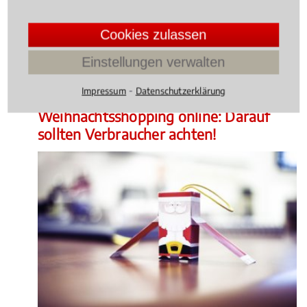
Rechtsbeiträge zu Handelsrecht
Cookies zulassen
Gesellschaftsrecht
Einstellungen verwalten
Handels- und Gesellschaftsrecht
, 07.12.2015
(Update
⁃
Impressum
Datenschutzerklärung
16.12.2024)
Weihnachtsshopping online: Darauf
sollten Verbraucher achten!