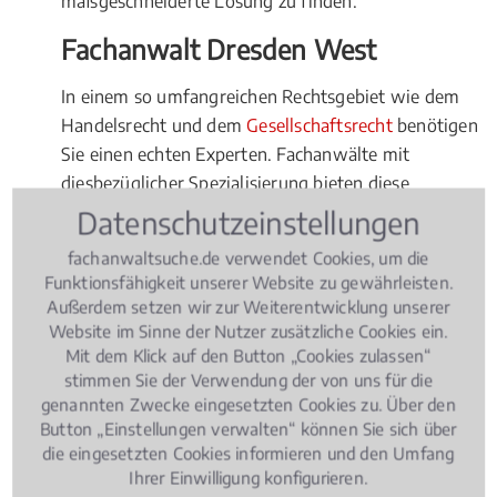
maßgeschneiderte Lösung zu finden.
Fachanwalt Dresden West
In einem so umfangreichen Rechtsgebiet wie dem
Handelsrecht und dem
Gesellschaftsrecht
benötigen
Sie einen echten Experten. Fachanwälte mit
diesbezüglicher Spezialisierung bieten diese
Expertise. Entscheiden Sie sich immer für einen
Datenschutzeinstellungen
Fachanwalt in oder bei Dresden West. So haben Sie
fachanwaltsuche.de verwendet Cookies, um die
kurze Wege, ob in die Kanzlei, zum gemeinsamen
Funktionsfähigkeit unserer Website zu gewährleisten.
Schlichtungstermin oder bei einem
Außerdem setzen wir zur Weiterentwicklung unserer
Gerichtsverfahren. Denn verhandelt wird in aller
Website im Sinne der Nutzer zusätzliche Cookies ein.
Regel am Gericht in nächster Nähe. Entscheiden Sie
Mit dem Klick auf den Button „Cookies zulassen“
stimmen Sie der Verwendung der von uns für die
sich deshalb für einen Fachanwalt für Handelsrecht
genannten Zwecke eingesetzten Cookies zu. Über den
Gesellschaftsrecht in oder in der Nähe von Dresden
Button „Einstellungen verwalten“ können Sie sich über
West.
die eingesetzten Cookies informieren und den Umfang
Ihrer Einwilligung konfigurieren.