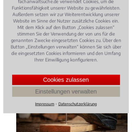
fachanwaltsuche.de verwendet Cookies, um die
Funktionsfähigkeit unserer Website zu gewährleisten.
Außerdem setzen wir zur Weiterentwicklung unserer
Rechtsbeiträge zu
Website im Sinne der Nutzer zusätzliche Cookies ein.
Mit dem Klick auf den Button „Cookies zulassen“
Erwerbsunfähigkeitsrente
stimmen Sie der Verwendung der von uns für die
genannten Zwecke eingesetzten Cookies zu. Über den
Button „Einstellungen verwalten“ können Sie sich über
Sozialrecht
, 16.01.2019
(Update 29.07.2026)
die eingesetzten Cookies informieren und den Umfang
Arbeitsunfall: Wann muss die
Ihrer Einwilligung konfigurieren.
gesetzliche Unfallversicherung zahlen?
Cookies zulassen
Einstellungen verwalten
⁃
Impressum
Datenschutzerklärung