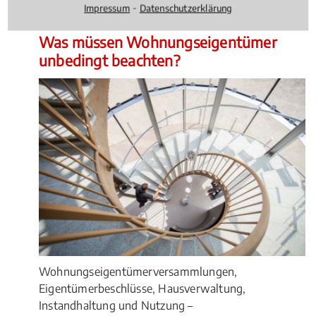
⁃
Impressum
Datenschutzerklärung
Miet- und Wohnungseigentumsrecht
, 15.10.2015
(Update
24.07.2026)
Was müssen Wohnungseigentümer
unbedingt beachten?
Wohnungseigentümerversammlungen,
Eigentümerbeschlüsse, Hausverwaltung,
Instandhaltung und Nutzung –