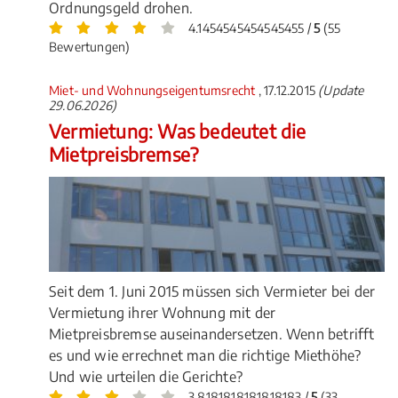
Ordnungsgeld drohen.
4.1454545454545455 /
5
(55
Bewertungen)
Miet- und Wohnungseigentumsrecht
, 17.12.2015
(Update
29.06.2026)
Vermietung: Was bedeutet die
Mietpreisbremse?
Seit dem 1. Juni 2015 müssen sich Vermieter bei der
Vermietung ihrer Wohnung mit der
Mietpreisbremse auseinandersetzen. Wenn betrifft
es und wie errechnet man die richtige Miethöhe?
Und wie urteilen die Gerichte?
3.8181818181818183 /
5
(33