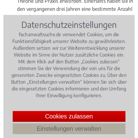
Theorie und Praxis erworben. Einerseits haben sie in
den vergangenen drei Jahren eine bestimmte Anzahl
an Fällen im Eigentumswohnung bearbeitet.
Datenschutzeinstellungen
Andererseits haben sie sich in einem
Fachanwaltskurs umfassende theoretische
fachanwaltsuche.de verwendet Cookies, um die
Kenntnisse im Fachgebiet
Mietrecht
Funktionsfähigkeit unserer Website zu gewährleisten.
Außerdem setzen wir zur Weiterentwicklung unserer
Wohnungseigentumsrecht
angeeignet und in einer
Website im Sinne der Nutzer zusätzliche Cookies ein.
Prüfung erfolgreich nachgewiesen. Fachanwälte für
Mit dem Klick auf den Button „Cookies zulassen“
Mietrecht
Wohnungseigentumsrecht
müssen sich
stimmen Sie der Verwendung der von uns für die
übrigens nach ihrer Ernennung jährlich fortbilden.
genannten Zwecke eingesetzten Cookies zu. Über den
Sie dürfen auch nur in ingesamt drei Rechtsgebieten
Button „Einstellungen verwalten“ können Sie sich über
die eingesetzten Cookies informieren und den Umfang
den Titel "Fachanwalt" erwerben.
Ihrer Einwilligung konfigurieren.
Rechtsbeiträge zu
Cookies zulassen
Eigentumswohnung
Einstellungen verwalten