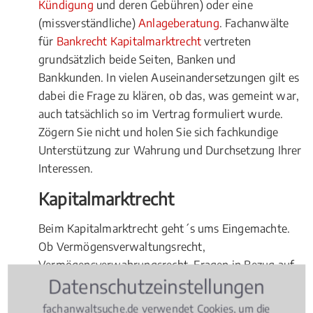
Kündigung
und deren Gebühren) oder eine
(missverständliche)
Anlageberatung
. Fachanwälte
für
Bankrecht Kapitalmarktrecht
vertreten
grundsätzlich beide Seiten, Banken und
Bankkunden. In vielen Auseinandersetzungen gilt es
dabei die Frage zu klären, ob das, was gemeint war,
auch tatsächlich so im Vertrag formuliert wurde.
Zögern Sie nicht und holen Sie sich fachkundige
Unterstützung zur Wahrung und Durchsetzung Ihrer
Interessen.
Kapitalmarktrecht
Beim Kapitalmarktrecht geht´s ums Eingemachte.
Ob Vermögensverwaltungsrecht,
Vermögensverwahrungsrecht, Fragen in Bezug auf
Datenschutzeinstellungen
Emissionsgeschäfte, das Pfandbriefgeschäft oder
das Finanzkommissionsgeschäft, oder bei der
fachanwaltsuche.de verwendet Cookies, um die