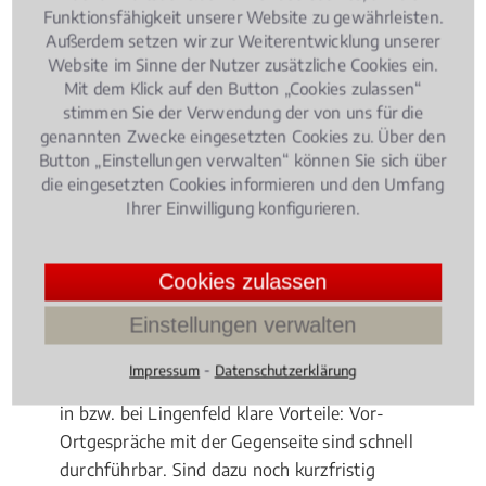
Beratung von
Fonds
, etwa
Schiffsfonds
: Durch
Funktionsfähigkeit unserer Website zu gewährleisten.
weltwirtschaftliche und weltpolitische Einflüsse ist
Außerdem setzen wir zur Weiterentwicklung unserer
Website im Sinne der Nutzer zusätzliche Cookies ein.
das Kapitalmarktrecht ein derart kompliziertes
Mit dem Klick auf den Button „Cookies zulassen“
Rechtsgebilde geworden, dass Sie selbst bei
stimmen Sie der Verwendung der von uns für die
vermeintlich einfachen Fragen unbedingt den Rat
genannten Zwecke eingesetzten Cookies zu. Über den
eines Fachmanns hinzuziehen sollten. Hierbei stellt
Button „Einstellungen verwalten“ können Sie sich über
sich die Frage, ob und wann tatsächlich ein lokaler
die eingesetzten Cookies informieren und den Umfang
Experte beauftragt werden sollte.
Ihrer Einwilligung konfigurieren.
Vorteile für Fachanwälte vor Ort
Cookies zulassen
Geht es um einen internationalen Fonds, dessen
Einstellungen verwalten
Geschädigte deutschlandweit hauptsächlich von
einer Kanzlei vertreten werden, sollten Sie sich ganz
⁃
Impressum
Datenschutzerklärung
klar dorthin wenden. Ansonsten hat ein Fachanwalt
in bzw. bei Lingenfeld klare Vorteile: Vor-
Ortgespräche mit der Gegenseite sind schnell
durchführbar. Sind dazu noch kurzfristig