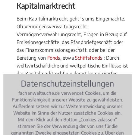
Kapitalmarktrecht
Beim Kapitalmarktrecht geht´s ums Eingemachte.
Ob Vermögensverwaltungsrecht,
Vermögensverwahrungsrecht, Fragen in Bezug auf
Emissionsgeschäfte, das Pfandbriefgeschäft oder
das Finanzkommissionsgeschäft, oder bei der
Beratung von
Fonds
, etwa
Schiffsfonds
: Durch
weltwirtschaftliche und weltpolitische Einflüsse ist
das Kapitalmarktrecht ein derart kompliziertes
Datenschutzeinstellungen
Rechtsgebilde geworden, dass Sie selbst bei
vermeintlich einfachen Fragen unbedingt den Rat
fachanwaltsuche.de verwendet Cookies, um die
eines Fachmanns hinzuziehen sollten. Hierbei stellt
Funktionsfähigkeit unserer Website zu gewährleisten.
sich die Frage, ob und wann tatsächlich ein lokaler
Außerdem setzen wir zur Weiterentwicklung unserer
Experte beauftragt werden sollte.
Website im Sinne der Nutzer zusätzliche Cookies ein.
Mit dem Klick auf den Button „Cookies zulassen“
Vorteile für Fachanwälte vor Ort
stimmen Sie der Verwendung der von uns für die
genannten Zwecke eingesetzten Cookies zu. Über den