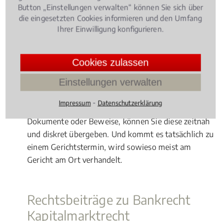
Geht es um einen internationalen Fonds, dessen
Button „Einstellungen verwalten“ können Sie sich über
die eingesetzten Cookies informieren und den Umfang
Geschädigte deutschlandweit hauptsächlich von
Ihrer Einwilligung konfigurieren.
einer Kanzlei vertreten werden, sollten Sie sich ganz
klar dorthin wenden. Ansonsten hat ein Fachanwalt
in bzw. bei Friedrichsdorf klare Vorteile: Vor-
Cookies zulassen
Ortgespräche mit der Gegenseite sind schnell
Einstellungen verwalten
durchführbar. Sind dazu noch kurzfristig
Absprachen mit Ihrem Anwalt notwendig, haben
⁃
Impressum
Datenschutzerklärung
Sie selbst kurze Wege in die Kanzlei. Fehlen noch
Dokumente oder Beweise, können Sie diese zeitnah
und diskret übergeben. Und kommt es tatsächlich zu
einem Gerichtstermin, wird sowieso meist am
Gericht am Ort verhandelt.
Rechtsbeiträge zu Bankrecht
Kapitalmarktrecht