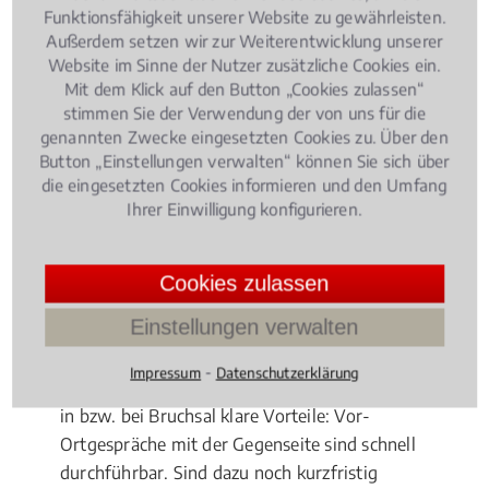
Beratung von
Fonds
, etwa
Schiffsfonds
: Durch
Funktionsfähigkeit unserer Website zu gewährleisten.
weltwirtschaftliche und weltpolitische Einflüsse ist
Außerdem setzen wir zur Weiterentwicklung unserer
Website im Sinne der Nutzer zusätzliche Cookies ein.
das Kapitalmarktrecht ein derart kompliziertes
Mit dem Klick auf den Button „Cookies zulassen“
Rechtsgebilde geworden, dass Sie selbst bei
stimmen Sie der Verwendung der von uns für die
vermeintlich einfachen Fragen unbedingt den Rat
genannten Zwecke eingesetzten Cookies zu. Über den
eines Fachmanns hinzuziehen sollten. Hierbei stellt
Button „Einstellungen verwalten“ können Sie sich über
sich die Frage, ob und wann tatsächlich ein lokaler
die eingesetzten Cookies informieren und den Umfang
Experte beauftragt werden sollte.
Ihrer Einwilligung konfigurieren.
Vorteile für Fachanwälte vor Ort
Cookies zulassen
Geht es um einen internationalen Fonds, dessen
Einstellungen verwalten
Geschädigte deutschlandweit hauptsächlich von
einer Kanzlei vertreten werden, sollten Sie sich ganz
⁃
Impressum
Datenschutzerklärung
klar dorthin wenden. Ansonsten hat ein Fachanwalt
in bzw. bei Bruchsal klare Vorteile: Vor-
Ortgespräche mit der Gegenseite sind schnell
durchführbar. Sind dazu noch kurzfristig