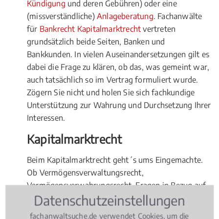
Kündigung
und deren Gebühren) oder eine
(missverständliche)
Anlageberatung
. Fachanwälte
für
Bankrecht Kapitalmarktrecht
vertreten
grundsätzlich beide Seiten, Banken und
Bankkunden. In vielen Auseinandersetzungen gilt es
dabei die Frage zu klären, ob das, was gemeint war,
auch tatsächlich so im Vertrag formuliert wurde.
Zögern Sie nicht und holen Sie sich fachkundige
Unterstützung zur Wahrung und Durchsetzung Ihrer
Interessen.
Kapitalmarktrecht
Beim Kapitalmarktrecht geht´s ums Eingemachte.
Ob Vermögensverwaltungsrecht,
Vermögensverwahrungsrecht, Fragen in Bezug auf
Datenschutzeinstellungen
Emissionsgeschäfte, das Pfandbriefgeschäft oder
das Finanzkommissionsgeschäft, oder bei der
fachanwaltsuche.de verwendet Cookies, um die